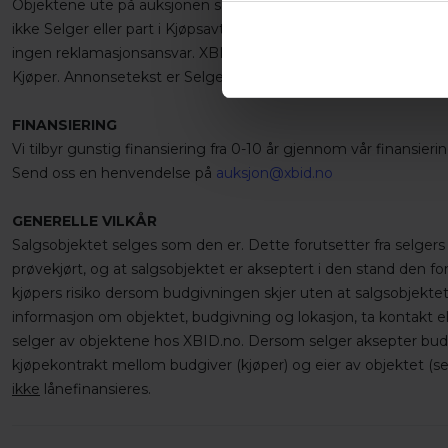
Objektene ute på auksjonen selges ikke av XBID AS. Varene leg
ikke Selger eller part i Kjøpsavtalen. XBID opptrer kun som for
ingen reklamasjonsansvar. XBID har ikke gjort noen undersøkel
Kjøper. Annonsetekst er Selgers beskrivelse av objektet.
FINANSIERING
Vi tilbyr gunstig finansiering fra 0-10 år gjennom vår finansier
Send oss en henvendelse på
auksjon@xbid.no
GENERELLE VILKÅR
Salgsobjektet selges som den er. Dette forutsetter fra selgers 
prøvekjørt, og at salgsobjektet er akseptert i den stand den f
kjøpers risiko dersom budgivningen skjer uten at salgsobjektet
informasjon om objektet, budgivning og lokasjon, ta kontakt el
selger av objektene hos XBID.no. Dersom selger aksepter budet
kjøpekontrakt mellom budgiver (kjøper) og eier av objektet (sel
ikke
lånefinansieres.