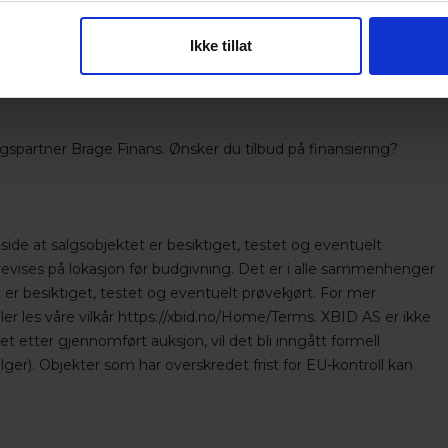
ges ut for salg av både private og næringsdrivende. Xbid er
midler. XBID er ikke solidarisk ansvarlig med Selger og har
Ikke tillat
ser ved objektet. Eventuell omregistreringsavgift betales av
ingspartner Brage Finans. Ønsker du tilbud på finansiering?
side at salgsobjektet er besiktiget, testet og eventuelt
orevises på lokasjon før budgivning. Det er i alle sammenhenger
 er besiktiget, testet og eventuelt prøvekjørt. For mer
ler les våre vilkår https://xbid.no/Home/Terms. XBID AS er ikke
 etter gjennomført auksjon, vil det bli inngått formell
ger). Objekter som har overskredet frist for EU-kontroll kan