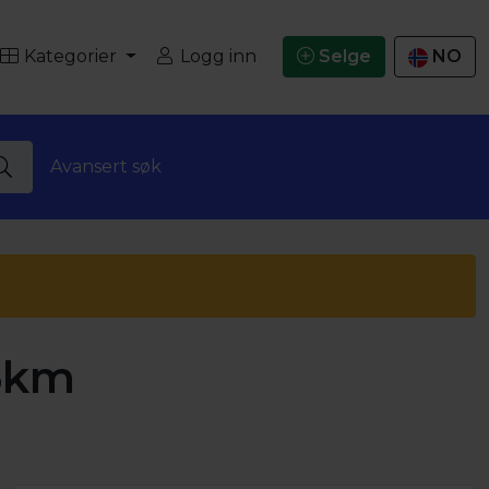
Kategorier
Logg inn
Selge
NO
Avansert søk
5km