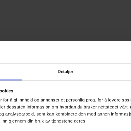
Detaljer
bedres, antatt rust i bunnpanne, ellers noe rust. Et
ookies
rke.
 for å gi innhold og annonser et personlig preg, for å levere sos
deler dessuten informasjon om hvordan du bruker nettstedet vårt,
og analysearbeid, som kan kombinere den med annen informasjon d
 inn gjennom din bruk av tjenestene deres.