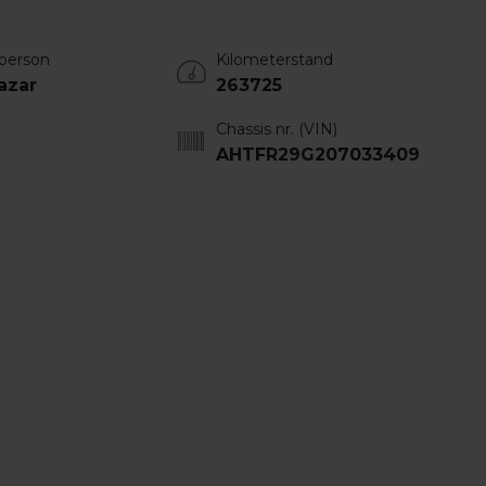
person
Kilometerstand
azar
263725
Chassis nr. (VIN)
AHTFR29G207033409