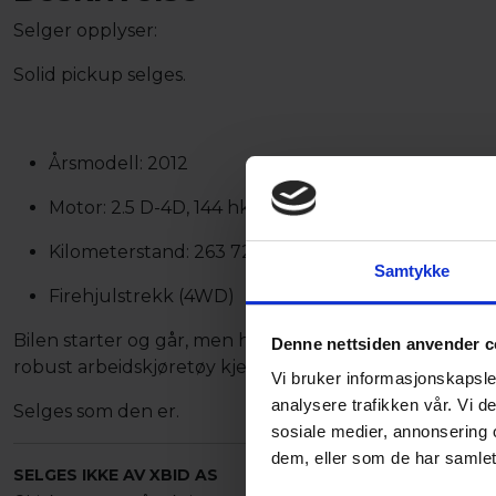
Selger opplyser:
Solid pickup selges.
Årsmodell: 2012
Motor: 2.5 D-4D, 144 hk
Kilometerstand: 263 725 km
Samtykke
Firehjulstrekk (4WD)
Bilen starter og går, men har en oljelekkasje som må ut
Denne nettsiden anvender c
robust arbeidskjøretøy kjent for driftssikkerhet og sty
Vi bruker informasjonskapsler
analysere trafikken vår. Vi 
Selges som den er.
sosiale medier, annonsering 
dem, eller som de har samlet
SELGES IKKE AV XBID AS