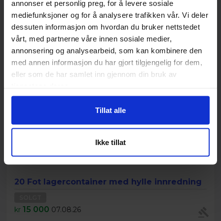
annonser et personlig preg, for å levere sosiale
Nylig solgt
mediefunksjoner og for å analysere trafikken vår. Vi deler
dessuten informasjon om hvordan du bruker nettstedet
vårt, med partnerne våre innen sosiale medier,
annonsering og analysearbeid, som kan kombinere den
med annen informasjon du har gjort tilgjengelig for dem,
eller som de har samlet inn gjennom din bruk av
tjenestene deres.
Tillat alle
Ikke tillat
20 Fot lagercontainer med hylle innredning
SOLGT
15 000
kr
07.08.26