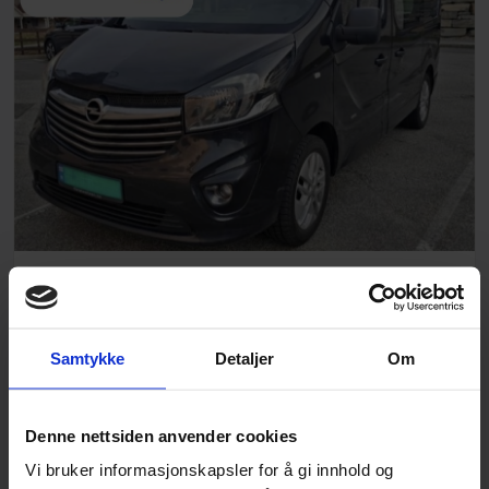
OPEL Vivaro-B 2015 1.6 120hk
NÅVÆRENDE BUD
GJENVÆRENDE TID
Samtykke
Detaljer
Om
27 000
kr
Denne nettsiden anvender cookies
Vi bruker informasjonskapsler for å gi innhold og