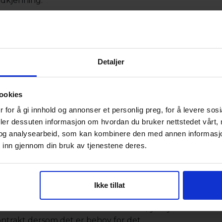
odkjenning.
g av annonse
g vil vi ta kontakt med deg slik at auksjonen blir så br
Detaljer
elle kontakt med deg. Vi kan også hjelpe deg med med regi
ookies
 for å gi innhold og annonser et personlig preg, for å levere sos
deler dessuten informasjon om hvordan du bruker nettstedet vårt,
si at den starter umiddelbart etter godkjenning. Dersom d
og analysearbeid, som kan kombinere den med annen informasjon d
e". Du mottar e-post når bud kommer inn på din auksjon.
 inn gjennom din bruk av tjenestene deres.
Ikke tillat
formasjon om høyeste bud og om objektet ble solgt til ov
eller ta kontakt for å forhandle med høystbydende
unde
ontrakt dersom det er behov for det.