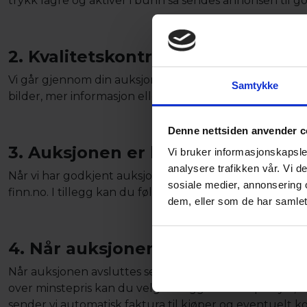
trykk lagre og aktiver i bunn så sendes annonsen til g
2. Kvalitetskontroll / Godkjennin
Vi går gjennom din auksjon, dersom noe behøver endrin
Samtykke
bilder, mer informasjon eller noe annet. vi tar i tilf
Denne nettsiden anvender c
3. Auksjonen er live!
Vi bruker informasjonskapsler
analysere trafikken vår. Vi 
Når vi har godkjent auksjonen din er den live! Det vil 
sosiale medier, annonsering 
finn.no. I tillegg kan du følge auksjonen fra "Min Sid
dem, eller som de har samlet
4. Når auksjonen avsluttes
Når auksjonen avsluttes sender vi deg en e-post med in
over minstepris kan du velge å legge den ut på nytt, 
sender vi automatisk faktura til kjøper og eventuelt k