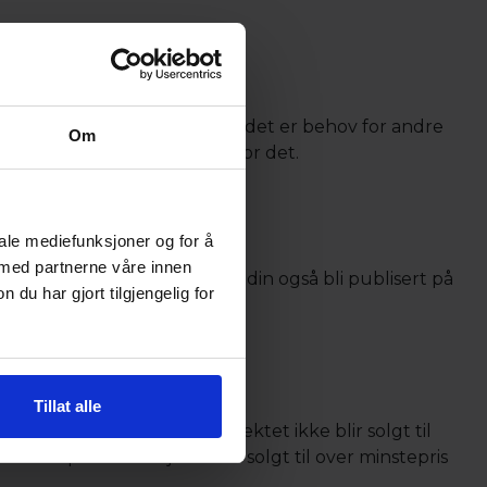
a som mulig. Det kan være at det er behov for andre
Om
streringen om du har behov for det.
iale mediefunksjoner og for å
 med partnerne våre innen
u selger en bil vil annonsen din også bli publisert på
u har gjort tilgjengelig for
Tillat alle
er minstepris. Dersom objektet ikke blir solgt til
r
minstepris. Hvis objektet er solgt til over minstepris