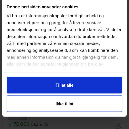
Nylig solgt
Denne nettsiden anvender cookies
Vi bruker informasjonskapsler for å gi innhold og
annonser et personlig preg, for å levere sosiale
mediefunksjoner og for å analysere trafikken vår. Vi deler
dessuten informasjon om hvordan du bruker nettstedet
vårt, med partnerne våre innen sosiale medier,
annonsering og analysearbeid, som kan kombinere den
med annen informasjon du har gjort tilgjengelig for dem,
eller som de har samlet inn gjennom din bruk av
tjenestene deres.
Tillat alle
Ikke tillat
MERCEDES-BENZ E 300 CDI HYBRID 2012 2.1 204hk
SOLGT
75 000
kr
06.08.26