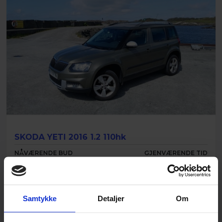
SKODA YETI 2016 1.2 110hk
NÅVÆRENDE BUD
GJENVÆRENDE TID
18 000
kr
Samtykke
Detaljer
Om