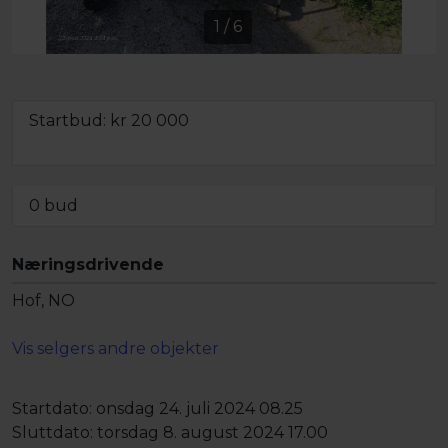
1
/
6
Startbud: kr
20 000
Minstepris ikke oppnådd,
men objektet kan fortsatt bli solgt
0 bud
Næringsdrivende
Hof, NO
Vis selgers andre objekter
Startdato:
onsdag 24. juli 2024 08.25
Sluttdato:
torsdag 8. august 2024 17.00