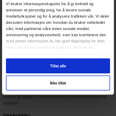
Vi bruker informasjonskapsler for å gi innhold og
3090 Hof
annonser et personlig preg, for å levere sosiale
Xbid`s Kontaktperson:
mediefunksjoner og for å analysere trafikken vår. Vi deler
dessuten informasjon om hvordan du bruker nettstedet
Leif Egil Jakobsen
vårt, med partnerne våre innen sosiale medier,
mobil: 94218700
annonsering og analysearbeid, som kan kombinere den
mail: leif-egil@xbid.no
med annen informasjon du har gjort tilgjengelig for dem,
eller som de har samlet inn gjennom din bruk av
SELGES IKKE AV XBID AS
tjenestene deres.
Objektene ute på auksjonen selges ikke av XBID AS. Varene
legges ut for salg av både private og næringsdrivende. Xbid
Tillat alle
er ikke Selger eller part i Kjøpsavtalen. XBID opptrer kun
som formidler. XBID er ikke solidarisk ansvarlig med Selger
Ikke tillat
og har ingen reklamasjonsansvar. XBID har ikke gjort noen
undersøkelser ved objektet. Eventuell omregistreringsavgift
betales av Kjøper. Annonsetekst er Selgers beskrivelse av
objektet.
FINANSIERING