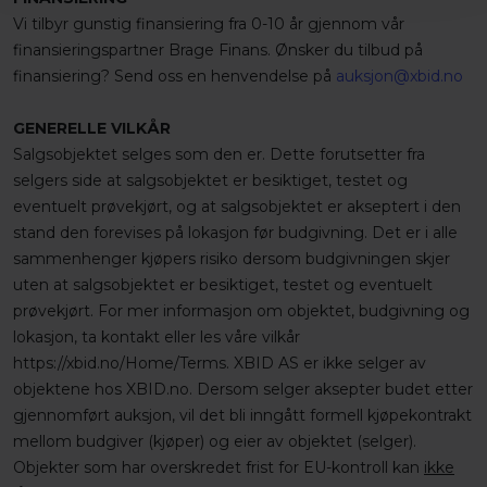
Vi tilbyr gunstig finansiering fra 0-10 år gjennom vår
finansieringspartner Brage Finans. Ønsker du tilbud på
finansiering? Send oss en henvendelse på
auksjon@xbid.no
GENERELLE VILKÅR
Salgsobjektet selges som den er. Dette forutsetter fra
selgers side at salgsobjektet er besiktiget, testet og
eventuelt prøvekjørt, og at salgsobjektet er akseptert i den
stand den forevises på lokasjon før budgivning. Det er i alle
sammenhenger kjøpers risiko dersom budgivningen skjer
uten at salgsobjektet er besiktiget, testet og eventuelt
prøvekjørt. For mer informasjon om objektet, budgivning og
lokasjon, ta kontakt eller les våre vilkår
https://xbid.no/Home/Terms. XBID AS er ikke selger av
objektene hos XBID.no. Dersom selger aksepter budet etter
gjennomført auksjon, vil det bli inngått formell kjøpekontrakt
mellom budgiver (kjøper) og eier av objektet (selger).
Objekter som har overskredet frist for EU-kontroll kan
ikke