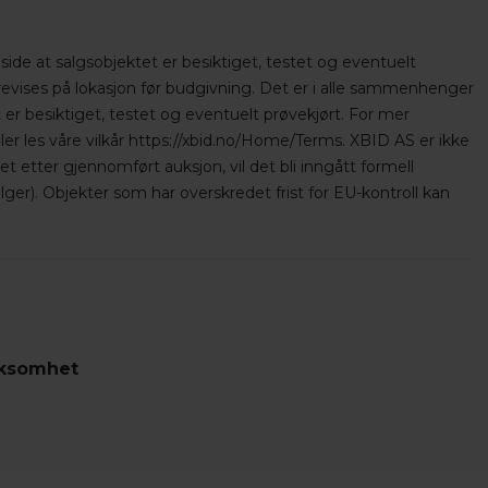
side at salgsobjektet er besiktiget, testet og eventuelt
orevises på lokasjon før budgivning. Det er i alle sammenhenger
 er besiktiget, testet og eventuelt prøvekjørt. For mer
ler les våre vilkår https://xbid.no/Home/Terms. XBID AS er ikke
 etter gjennomført auksjon, vil det bli inngått formell
ger). Objekter som har overskredet frist for EU-kontroll kan
rksomhet