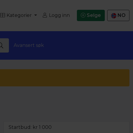
Kategorier
Logg inn
Selge
NO
Avansert søk
Startbud: kr
1 000
Minstepris ikke oppnådd,