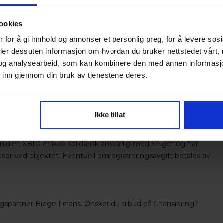
ookies
angler (se bilde)
 for å gi innhold og annonser et personlig preg, for å levere sos
deler dessuten informasjon om hvordan du bruker nettstedet vårt,
og analysearbeid, som kan kombinere den med annen informasjon d
 inn gjennom din bruk av tjenestene deres.
ved spørsmål
Ikke tillat
ges ut for salg av både private og næringsdrivende. Xbid er
midler. XBID er ikke solidarisk ansvarlig med Selger og har
ser ved objektet. Eventuell omregistreringsavgift betales av
ingspartner Brage Finans. Ønsker du tilbud på finansiering?