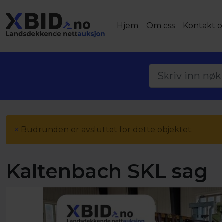
Hjem
Om oss
Kontakt o
×
Budrunden er avsluttet for dette objektet.
Kaltenbach SKL sag