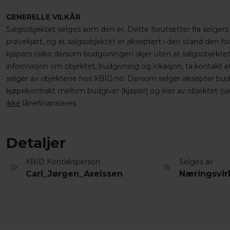
GENERELLE VILKÅR
Salgsobjektet selges som den er. Dette forutsetter fra selgers 
prøvekjørt, og at salgsobjektet er akseptert i den stand den f
kjøpers risiko dersom budgivningen skjer uten at salgsobjektet
informasjon om objektet, budgivning og lokasjon, ta kontakt el
selger av objektene hos XBID.no. Dersom selger aksepter budet
kjøpekontrakt mellom budgiver (kjøper) og eier av objektet (sel
ikke
lånefinansieres.
Detaljer
XBID Kontaktperson
Selges av
Carl_Jørgen_Axelssen
Næringsvi