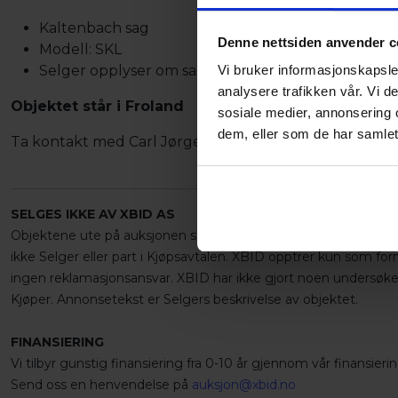
Kaltenbach sag
Denne nettsiden anvender c
Modell: SKL
Selger opplyser om sagen trenger lift sylinderen m
Vi bruker informasjonskapsler
analysere trafikken vår. Vi 
Objektet står i Froland
sosiale medier, annonsering 
dem, eller som de har samlet
Ta kontakt med Carl Jørgen Axelssen på cja@xbid.no 
SELGES IKKE AV XBID AS
Objektene ute på auksjonen selges ikke av XBID AS. Varene leg
ikke Selger eller part i Kjøpsavtalen. XBID opptrer kun som for
ingen reklamasjonsansvar. XBID har ikke gjort noen undersøkel
Kjøper. Annonsetekst er Selgers beskrivelse av objektet.
FINANSIERING
Vi tilbyr gunstig finansiering fra 0-10 år gjennom vår finansier
Send oss en henvendelse på
auksjon@xbid.no