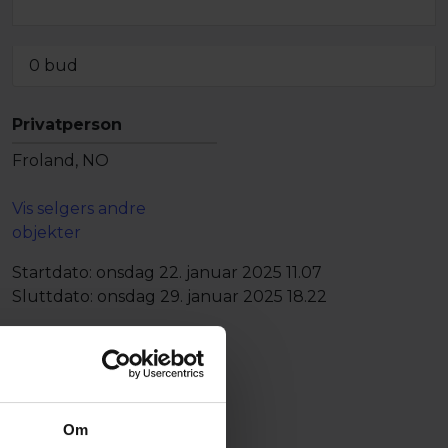
men objektet kan fortsatt bli solgt
0 bud
Privatperson
Froland, NO
Vis selgers andre
objekter
Startdato:
onsdag 22. januar 2025 11.07
Sluttdato:
onsdag 29. januar 2025 18.22
Om