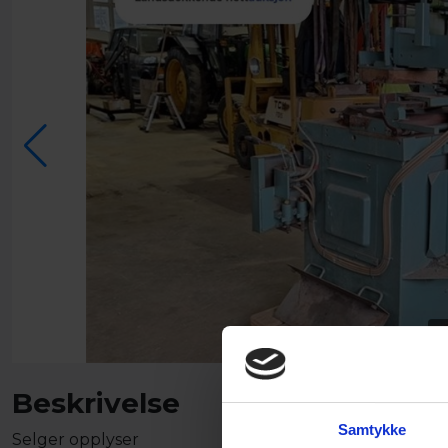
1
Beskrivelse
Samtykke
Selger opplyser