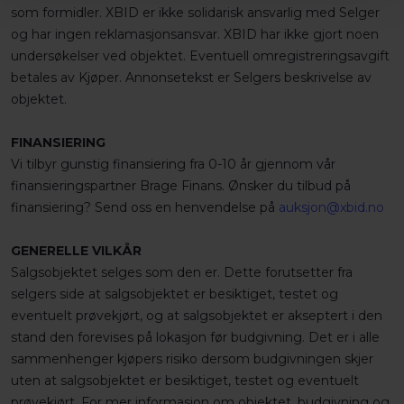
som formidler. XBID er ikke solidarisk ansvarlig med Selger
og har ingen reklamasjonsansvar. XBID har ikke gjort noen
undersøkelser ved objektet. Eventuell omregistreringsavgift
betales av Kjøper. Annonsetekst er Selgers beskrivelse av
objektet.
FINANSIERING
Vi tilbyr gunstig finansiering fra 0-10 år gjennom vår
finansieringspartner Brage Finans. Ønsker du tilbud på
finansiering? Send oss en henvendelse på
auksjon@xbid.no
GENERELLE VILKÅR
Salgsobjektet selges som den er. Dette forutsetter fra
selgers side at salgsobjektet er besiktiget, testet og
eventuelt prøvekjørt, og at salgsobjektet er akseptert i den
stand den forevises på lokasjon før budgivning. Det er i alle
sammenhenger kjøpers risiko dersom budgivningen skjer
uten at salgsobjektet er besiktiget, testet og eventuelt
prøvekjørt. For mer informasjon om objektet, budgivning og