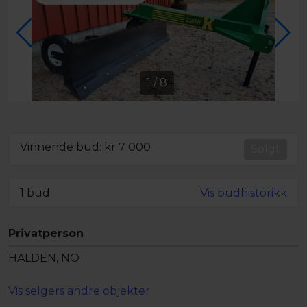
1
/
8
Vinnende bud: kr
7 000
Minstepris oppnådd
Solgt
1 bud
Vis budhistorikk
Privatperson
HALDEN, NO
Vis selgers andre objekter