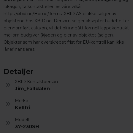
lokasjon, ta kontakt eller les våre vilkår
https://xbid.no/Home/Terms. XBID AS er ikke selger av
objektene hos XBID.no. Dersom selger aksepter budet etter
gjennomført auksjon, vil det bli inngått formell kjøpekontrakt
mellom budgiver (kjøper) og eier av objektet (selger).
Objekter som har overskredet frist for EU-kontroll kan
ikke
lånefinansieres.
Detaljer
XBID Kontaktperson
Jim_Falldalen
Merke
Kellfri
Modell
37-230SH