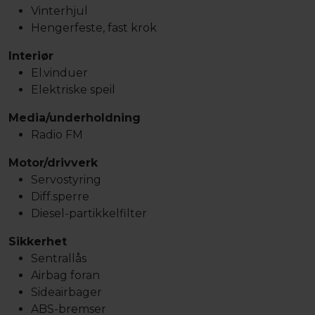
Vinterhjul
Hengerfeste, fast krok
Interiør
El.vinduer
Elektriske speil
Media/underholdning
Radio FM
Motor/drivverk
Servostyring
Diff.sperre
Diesel-partikkelfilter
Sikkerhet
Sentrallås
Airbag foran
Sideairbager
ABS-bremser