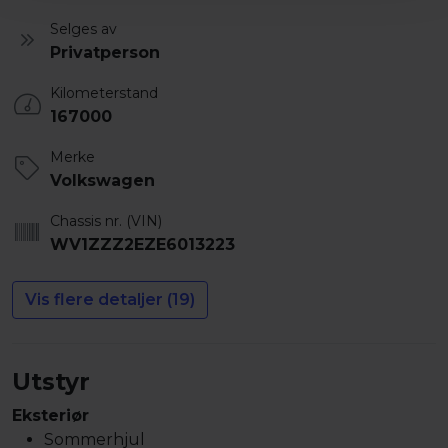
Selges av
Privatperson
Kilometerstand
167000
Merke
Volkswagen
Chassis nr. (VIN)
WV1ZZZ2EZE6013223
Vis flere detaljer (19)
Utstyr
Eksteriør
Sommerhjul