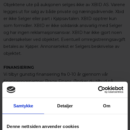
Objektene ute på auksjonen selges ikke av XBID AS. Varene
legges ut for salg av både private og næringsdrivende. Xbid
er ikke Selger eller part i Kjøpsavtalen. XBID opptrer kun
som formidler. XBID er ikke solidarisk ansvarlig med Selger
og har ingen reklamasjonsansvar. XBID har ikke gjort noen
undersøkelser ved objektet. Eventuell omregistreringsavgift
betales av Kjøper. Annonsetekst er Selgers beskrivelse av
objektet.
FINANSIERING
Vi tilbyr gunstig finansiering fra 0-10 år gjennom vår
finansieringspartner Brage Finans. Ønsker du tilbud på
finansiering? Send oss en henvendelse på
auksjon@xbid.no
GENERELLE VILKÅR
Samtykke
Detaljer
Om
Salgsobjektet selges som den er. Dette forutsetter fra
selgers side at salgsobjektet er besiktiget, testet og
eventuelt prøvekjørt, og at salgsobjektet er akseptert i den
Denne nettsiden anvender cookies
stand den forevises på lokasjon før budgivning. Det er i alle