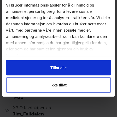
Vi bruker informasjonskapsler for å gi innhold og
sammenhenger kjøpers risiko dersom budgivningen skjer
annonser et personlig preg, for å levere sosiale
uten at salgsobjektet er besiktiget, testet og eventuelt
mediefunksjoner og for å analysere trafikken vår. Vi deler
prøvekjørt. For mer informasjon om objektet, budgivning og
dessuten informasjon om hvordan du bruker nettstedet
lokasjon, ta kontakt eller les våre vilkår
vårt, med partnerne våre innen sosiale medier,
https://xbid.no/Home/Terms. XBID AS er ikke selger av
annonsering og analysearbeid, som kan kombinere den
objektene hos XBID.no. Dersom selger aksepter budet etter
med annen informasjon du har gjort tilgjengelig for dem,
gjennomført auksjon, vil det bli inngått formell kjøpekontrakt
eller som de har samlet inn gjennom din bruk av
mellom budgiver (kjøper) og eier av objektet (selger).
tjenestene deres.
Objekter som har overskredet frist for EU-kontroll kan
ikke
lånefinansieres.
Tillat alle
Detaljer
Ikke tillat
Omregistreringsavgift
1422
XBID Kontaktperson
Jim_Falldalen