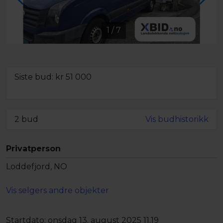
1
/
7
Siste bud: kr
51 000
Minstepris ikke oppnådd,
men objektet kan fortsatt bli solgt
2 bud
Vis budhistorikk
Privatperson
Loddefjord, NO
Vis selgers andre objekter
Startdato:
onsdag 13. august 2025 11.19