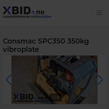
Consmac SPC350 350kg
vibroplate
1
/
8