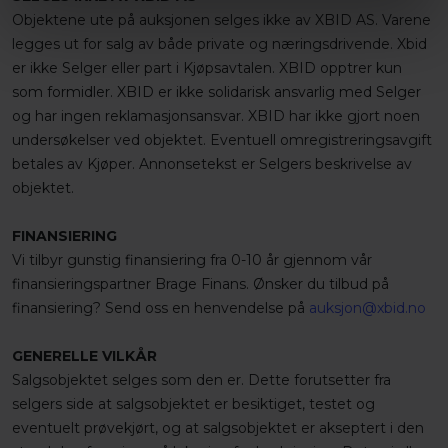
Objektene ute på auksjonen selges ikke av XBID AS. Varene
legges ut for salg av både private og næringsdrivende. Xbid
er ikke Selger eller part i Kjøpsavtalen. XBID opptrer kun
som formidler. XBID er ikke solidarisk ansvarlig med Selger
og har ingen reklamasjonsansvar. XBID har ikke gjort noen
undersøkelser ved objektet. Eventuell omregistreringsavgift
betales av Kjøper. Annonsetekst er Selgers beskrivelse av
objektet.
FINANSIERING
Vi tilbyr gunstig finansiering fra 0-10 år gjennom vår
finansieringspartner Brage Finans. Ønsker du tilbud på
finansiering? Send oss en henvendelse på
auksjon@xbid.no
GENERELLE VILKÅR
Salgsobjektet selges som den er. Dette forutsetter fra
selgers side at salgsobjektet er besiktiget, testet og
eventuelt prøvekjørt, og at salgsobjektet er akseptert i den