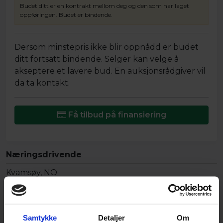
Budet ditt er en kontrakt mellom deg og den som har laget
oppføringen. Budet er bindende.
Dersom minstepris ikke blir oppnådd er budet
ditt fortsatt bindende. Selger kan velge å
akseptere et lavere bud. En auksjonsrådgiver vil
da ta kontakt.
Få tilbud på finansiering
Næringsdrivende
Kvamsøy, NO
Vis selgers andre objekter
Samtykke
Detaljer
Om