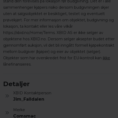
stand den forevises på lokasjon før budgivning. Det er i alle
sammenhenger kjøpers risiko dersom budgivningen skjer
uten at salgsobjektet er besiktiget, testet og eventuelt
prøvekjørt. For mer informasjon om objektet, budgivning og
lokasjon, ta kontakt eller les våre vilkår
https://xbid.no/Home/Terms. XBID AS er ikke selger av
objektene hos XBID.no. Dersom selger aksepter budet etter
gjennomført auksjon, vil det bli inngått formell kjøpekontrakt
mellom budgiver (kjøper) og eier av objektet (selger).
Objekter som har overskredet frist for EU-kontroll kan
ikke
lånefinansieres.
Detaljer
XBID Kontaktperson
Jim_Falldalen
Merke
Comsmac