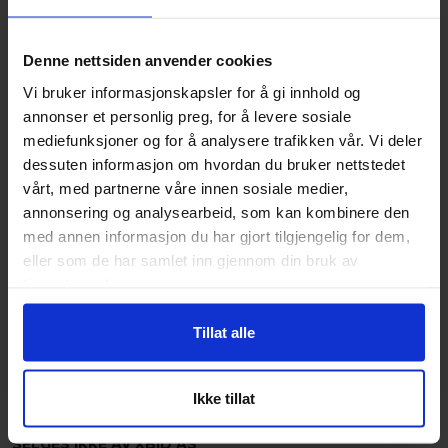
Startdato:
torsdag 6. august 2026 11.38
Sluttdato:
onsdag 12. august 2026 11.37
Denne nettsiden anvender cookies
Beskrivelse
Vi bruker informasjonskapsler for å gi innhold og
Selger opplyser:
annonser et personlig preg, for å levere sosiale
mediefunksjoner og for å analysere trafikken vår. Vi deler
Lite brukt i god stand
dessuten informasjon om hvordan du bruker nettstedet
vårt, med partnerne våre innen sosiale medier,
Diesel motor
annonsering og analysearbeid, som kan kombinere den
Starter lett med snorstart
med annen informasjon du har gjort tilgjengelig for dem,
El start ikke tilkoblet
eller som de har samlet inn gjennom din bruk av
Ukjent årsmodell
tjenestene deres.
Lokasjon: Kvamsøy - Vestland
Tillat alle
Xbid kontaktperson
Jim Falldalen
Ikke tillat
SELGES IKKE AV XBID AS