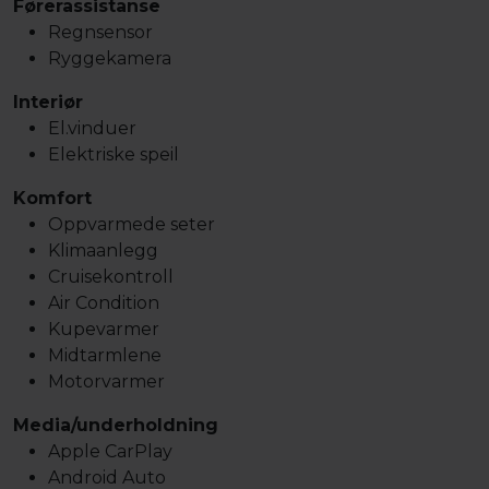
Førerassistanse
Regnsensor
Ryggekamera
Interiør
El.vinduer
Elektriske speil
Komfort
Oppvarmede seter
Klimaanlegg
Cruisekontroll
Air Condition
Kupevarmer
Midtarmlene
Motorvarmer
Media/underholdning
Apple CarPlay
Android Auto