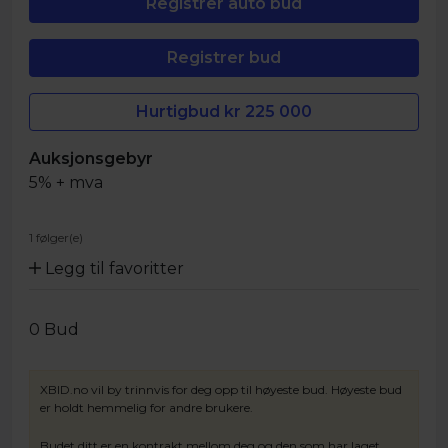
Hurtigbud kr
225 000
Auksjonsgebyr
5% + mva
1 følger(e)
Legg til favoritter
0
Bud
XBID.no vil by trinnvis for deg opp til høyeste bud. Høyeste bud
er holdt hemmelig for andre brukere.
Budet ditt er en kontrakt mellom deg og den som har laget