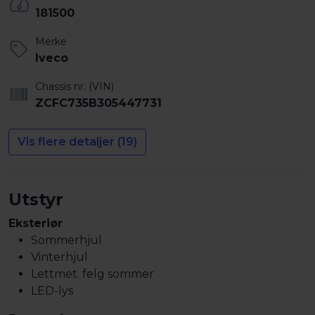
181500
Merke
Iveco
Chassis nr. (VIN)
ZCFC735B305447731
Vis flere detaljer (19)
Utstyr
Eksteriør
Sommerhjul
Vinterhjul
Lettmet. felg sommer
LED-lys