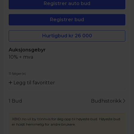
Hurtigbud kr
26 000
Auksjonsgebyr
10% + mva
11 følger(e)
Legg til favoritter
1
Bud
Budhistorikk
XBID.no vil by trinnvis for deg opp til høyeste bud. Høyeste bud
er holdt hemmelig for andre brukere.