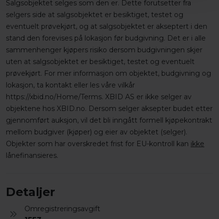
Salgsobjektet selges som den er. Dette forutsetter fra
selgers side at salgsobjektet er besiktiget, testet og
eventuelt prøvekjørt, og at salgsobjektet er akseptert i den
stand den forevises på lokasjon før budgivning. Det er i alle
sammenhenger kjøpers risiko dersom budgivningen skjer
uten at salgsobjektet er besiktiget, testet og eventuelt
prøvekjørt. For mer informasjon om objektet, budgivning og
lokasjon, ta kontakt eller les våre vilkår
https://xbid.no/Home/Terms. XBID AS er ikke selger av
objektene hos XBID.no. Dersom selger aksepter budet etter
gjennomført auksjon, vil det bli inngått formell kjøpekontrakt
mellom budgiver (kjøper) og eier av objektet (selger).
Objekter som har overskredet frist for EU-kontroll kan
ikke
lånefinansieres.
Detaljer
Omregistreringsavgift