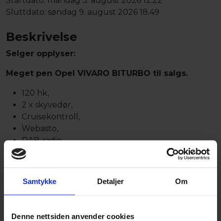
Startdato:
mandag 3. august 2026 12.22
Sluttdato:
søndag 9. august 2026 18.49
Beskrivelse
Selger opplyser:
Meget pen Opel VIVARO BITURBO til salgs.
120 hk,
2 x skyvedør,
Cruisekontroll,
Webasto,
DAB-radio,
Bra helårsdekk på alufelger,
EU til august 2027.
Km 202000.
Samtykke
Detaljer
Om
Sprek og meget kompakt, ikke rust.
Lokasjon: 4274 Stol
Denne nettsiden anvender cookies