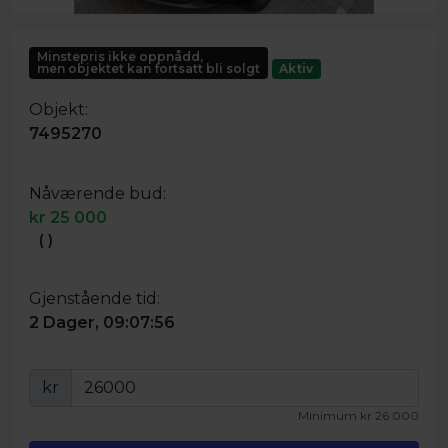
Minstepris ikke oppnådd,
men objektet kan fortsatt bli solgt
Aktiv
Objekt:
7495270
Nåværende bud:
kr
25 000
(
)
Gjenstående tid:
2 Dager, 09:07:56
kr
Minimum
kr
26 000