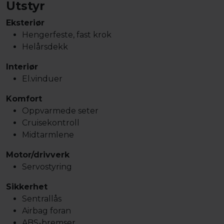
Utstyr
Eksteriør
Hengerfeste, fast krok
Helårsdekk
Interiør
El.vinduer
Komfort
Oppvarmede seter
Cruisekontroll
Midtarmlene
Motor/drivverk
Servostyring
Sikkerhet
Sentrallås
Airbag foran
ABS-bremser