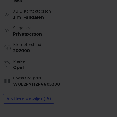
1553
XBID Kontaktperson
Jim_Falldalen
Selges av
Privatperson
Kilometerstand
202000
Merke
Opel
Chassis nr. (VIN)
W0L2F7112FV605390
Vis flere detaljer (19)