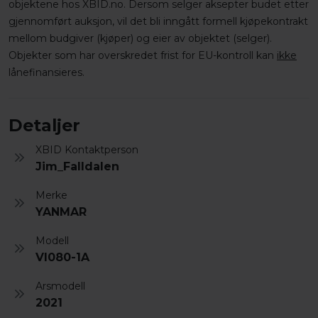
objektene hos XBID.no. Dersom selger aksepter budet etter
gjennomført auksjon, vil det bli inngått formell kjøpekontrakt
mellom budgiver (kjøper) og eier av objektet (selger).
Objekter som har overskredet frist for EU-kontroll kan
ikke
lånefinansieres.
Detaljer
XBID Kontaktperson
Jim_Falldalen
Merke
YANMAR
Modell
VI080-1A
Arsmodell
2021