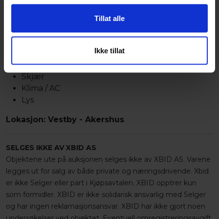
Graveskuffe
Smalskuffe
Tillat alle
Pallegaffel
Pusseskuffe
Ikke tillat
Tømmerklo
Skuffer (se bilder)
Skjær
Klima / AC
Lys
Lokasjon: Vestby - Akershus
SELGES IKKE AV XBID AS
Objektene ute på auksjonen selges ikke av XBID AS. Varene
legges ut for salg av både private og næringsdrivende. Xbid
er ikke Selger eller part i Kjøpsavtalen. XBID opptrer kun
som formidler. XBID er ikke solidarisk ansvarlig med Selger
og har ingen reklamasjonsansvar. XBID har ikke gjort noen
undersøkelser ved objektet. Eventuell omregistreringsavgift