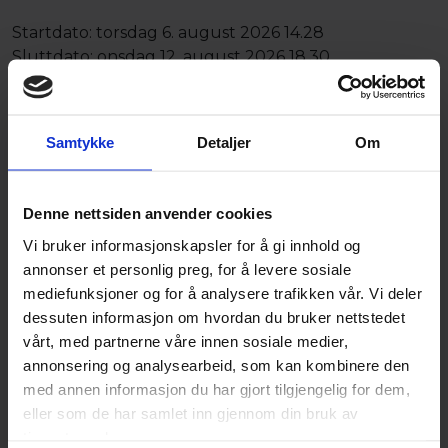
Startdato:
torsdag 6. august 2026 14.28
Sluttdato:
onsdag 12. august 2026 18.30
Beskrivelse
Selger Opplyser:
Samtykke
Detaljer
Om
2021 Yanmar VI080-1a med Leica Geosystems, kost,
rototilt og 3 skuffer.
Denne nettsiden anvender cookies
2021-modell
Vi bruker informasjonskapsler for å gi innhold og
Ca. 3 300timer
annonser et personlig preg, for å levere sosiale
Vekt: 8 810 kg
mediefunksjoner og for å analysere trafikken vår. Vi deler
Knekkbom
dessuten informasjon om hvordan du bruker nettstedet
OilQuick / Oilshift
vårt, med partnerne våre innen sosiale medier,
Leica Geosystems
annonsering og analysearbeid, som kan kombinere den
Sentralsmøring
med annen informasjon du har gjort tilgjengelig for dem,
Rotortilt
eller som de har samlet inn gjennom din bruk av
Kost
tjenestene deres.