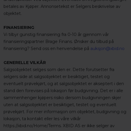
betales av Kjøper. Annonsetekst er Selgers beskrivelse av
objektet.
FINANSIERING
Vi tilbyr gunstig finansiering fra 0-10 år gjennom vår
finansieringspartner Brage Finans. Ønsker du tilbud på
finansiering? Send oss en henvendelse på
auksjon@xbid.no
GENERELLE VILKÅR
Salgsobjektet selges som den er. Dette forutsetter fra
selgers side at salgsobjektet er besiktiget, testet og
eventuelt prøvekjørt, og at salgsobjektet er akseptert i den
stand den forevises på lokasjon før budgivning. Det er i alle
sammenhenger kjøpers risiko dersom budgivningen skjer
uten at salgsobjektet er besiktiget, testet og eventuelt
prøvekjørt. For mer informasjon om objektet, budgivning og
lokasjon, ta kontakt eller les våre vilkår
https://xbid.no/Home/Terms. XBID AS er ikke selger av