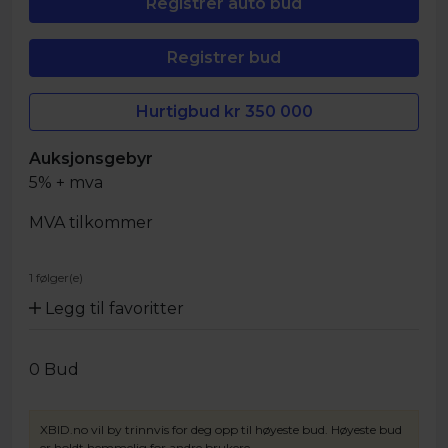
Hurtigbud kr
350 000
Auksjonsgebyr
5% + mva
MVA tilkommer
1 følger(e)
Legg til favoritter
0
Bud
XBID.no vil by trinnvis for deg opp til høyeste bud. Høyeste bud
er holdt hemmelig for andre brukere.