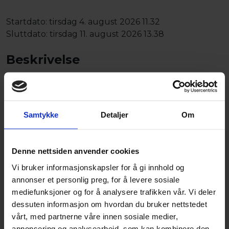
Startdato:
tirsdag 4. august 2026 11.32
Sluttdato:
tirsdag 11. august 2026 13.38
Beskrivelse
Selger opplyser:
Euclid EH1100 – 2002-modell tiptruck
Samtykke
Detaljer
Om
Detroit Diesel V12 – 760 hk
Selges: Stor og kraftig Euclid EH1100 tiptruck,
Denne nettsiden anvender cookies
2002‑modell. Maskinen er utstyrt med Detroit Diesel
V12-motor på 760 hk og har en totalvekt på hele
108
Vi bruker informasjonskapsler for å gi innhold og
tonn
.
annonser et personlig preg, for å levere sosiale
mediefunksjoner og for å analysere trafikken vår. Vi deler
Spesifikasjoner
dessuten informasjon om hvordan du bruker nettstedet
vårt, med partnerne våre innen sosiale medier,
Merke:
Euclid
annonsering og analysearbeid, som kan kombinere den
Modell:
EH1100