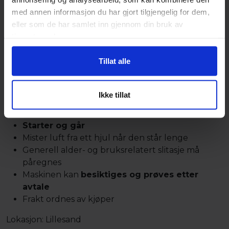
med annen informasjon du har gjort tilgjengelig for dem,
Årsmodell:
2002
eller som de har samlet inn gjennom din bruk av
Motor:
Detroit Diesel V12
tjenestene deres.
Effekt:
760 hk
Totalvekt:
108 tonn
Timer:
Ca. 13.000 timer
Tillat alle
Tilstand
Ikke tillat
Maskinen har stått en periode
Var i
full drift for ca. 4 år siden
Starter og går
Mister luft fra ett hjul når den står lenge
Generell alder- og bruksrelatert slitasje må
påregnes
Maskinen kan
besiktiges og prøves etter
avtale
Frakt ordnes av kjøper
Lokasjon: Lillesand