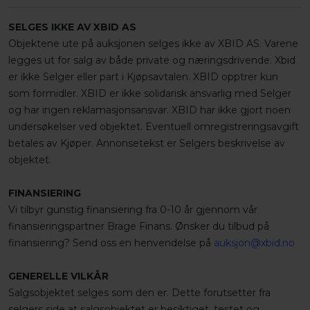
SELGES IKKE AV XBID AS
Objektene ute på auksjonen selges ikke av XBID AS. Varene
legges ut for salg av både private og næringsdrivende. Xbid
er ikke Selger eller part i Kjøpsavtalen. XBID opptrer kun
som formidler. XBID er ikke solidarisk ansvarlig med Selger
og har ingen reklamasjonsansvar. XBID har ikke gjort noen
undersøkelser ved objektet. Eventuell omregistreringsavgift
betales av Kjøper. Annonsetekst er Selgers beskrivelse av
objektet.
FINANSIERING
Vi tilbyr gunstig finansiering fra 0-10 år gjennom vår
finansieringspartner Brage Finans. Ønsker du tilbud på
finansiering? Send oss en henvendelse på
auksjon@xbid.no
GENERELLE VILKÅR
Salgsobjektet selges som den er. Dette forutsetter fra
selgers side at salgsobjektet er besiktiget, testet og