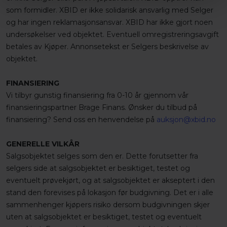
som formidler. XBID er ikke solidarisk ansvarlig med Selger
og har ingen reklamasjonsansvar. XBID har ikke gjort noen
undersøkelser ved objektet. Eventuell omregistreringsavgift
betales av Kjøper. Annonsetekst er Selgers beskrivelse av
objektet.
FINANSIERING
Vi tilbyr gunstig finansiering fra 0-10 år gjennom vår
finansieringspartner Brage Finans. Ønsker du tilbud på
finansiering? Send oss en henvendelse på
auksjon@xbid.no
GENERELLE VILKÅR
Salgsobjektet selges som den er. Dette forutsetter fra
selgers side at salgsobjektet er besiktiget, testet og
eventuelt prøvekjørt, og at salgsobjektet er akseptert i den
stand den forevises på lokasjon før budgivning. Det er i alle
sammenhenger kjøpers risiko dersom budgivningen skjer
uten at salgsobjektet er besiktiget, testet og eventuelt