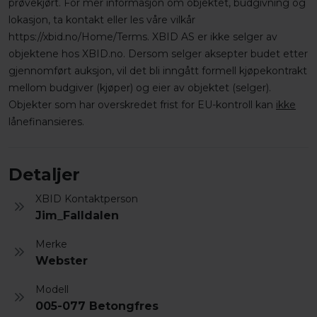
prøvekjørt. For mer informasjon om objektet, budgivning og
lokasjon, ta kontakt eller les våre vilkår
https://xbid.no/Home/Terms. XBID AS er ikke selger av
objektene hos XBID.no. Dersom selger aksepter budet etter
gjennomført auksjon, vil det bli inngått formell kjøpekontrakt
mellom budgiver (kjøper) og eier av objektet (selger).
Objekter som har overskredet frist for EU-kontroll kan
ikke
lånefinansieres.
Detaljer
XBID Kontaktperson
Jim_Falldalen
Merke
Webster
Modell
005-077 Betongfres