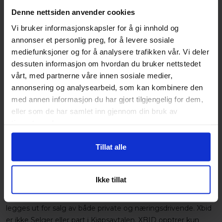
Startdato:
tirsdag 4. august 2026 15.29
Denne nettsiden anvender cookies
Sluttdato:
mandag 10. august 2026 20.17
Vi bruker informasjonskapsler for å gi innhold og
Beskrivelse
annonser et personlig preg, for å levere sosiale
mediefunksjoner og for å analysere trafikken vår. Vi deler
Selger opplyser:
dessuten informasjon om hvordan du bruker nettstedet
vårt, med partnerne våre innen sosiale medier,
Komplett Webster 005-077 Betongfres selges.
annonsering og analysearbeid, som kan kombinere den
2006 modell.
med annen informasjon du har gjort tilgjengelig for dem,
eller som de har samlet inn gjennom din bruk av
SMP kobling
tjenestene deres.
Se bilder for spec.
Tillat alle
Lokasjon: Oslo
Ikke tillat
SELGES IKKE AV XBID AS
Objektene ute på auksjonen selges ikke av XBID AS. Varene
legges ut for salg av både private og næringsdrivende. Xbid
er ikke Selger eller part i Kjøpsavtalen. XBID opptrer kun