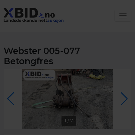
Webster 005-077
Betongfres
1
/
7