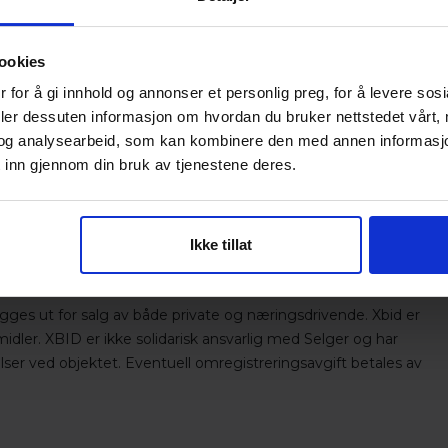
ookies
 for å gi innhold og annonser et personlig preg, for å levere sos
 venstre side
deler dessuten informasjon om hvordan du bruker nettstedet vårt,
de enkelte steder
og analysearbeid, som kan kombinere den med annen informasjon d
 inn gjennom din bruk av tjenestene deres.
Ikke tillat
ges ut for salg av både private og næringsdrivende. Xbid er
midler. XBID er ikke solidarisk ansvarlig med Selger og har
ser ved objektet. Eventuell omregistreringsavgift betales av