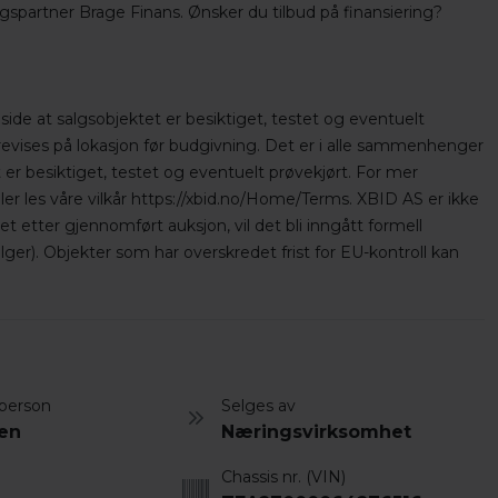
ingspartner Brage Finans. Ønsker du tilbud på finansiering?
side at salgsobjektet er besiktiget, testet og eventuelt
orevises på lokasjon før budgivning. Det er i alle sammenhenger
 er besiktiget, testet og eventuelt prøvekjørt. For mer
ler les våre vilkår https://xbid.no/Home/Terms. XBID AS er ikke
 etter gjennomført auksjon, vil det bli inngått formell
ger). Objekter som har overskredet frist for EU-kontroll kan
person
Selges av
len
Næringsvirksomhet
Chassis nr. (VIN)