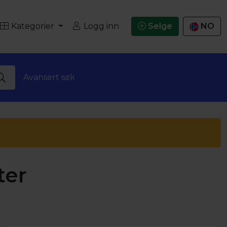
Kategorier
Logg inn
Selge
NO
Avansert søk
ter