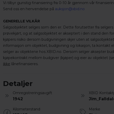
Vi tilbyr gunstig finansiering fra 0-10 år gjennom vår finansier
Send oss en henvendelse på
auksjon@xbid.no
GENERELLE VILKÅR
Salgsobjektet selges som den er. Dette forutsetter fra selgers 
prøvekjørt, og at salgsobjektet er akseptert i den stand den f
kjøpers risiko dersom budgivningen skjer uten at salgsobjektet
informasjon om objektet, budgivning og lokasjon, ta kontakt el
selger av objektene hos XBID.no. Dersom selger aksepter budet
kjøpekontrakt mellom budgiver (kjøper) og eier av objektet (sel
ikke
lånefinansieres.
Detaljer
Omregistreringsavgift
XBID Kontakt
1942
Jim_Fallda
Kilometerstand
Merke