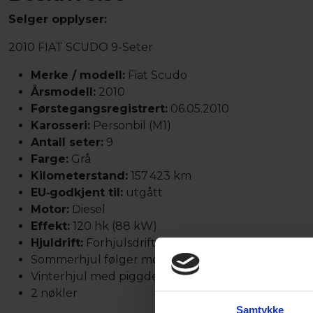
Selger opplyser:
2010 FIAT SCUDO 9-Seter
Merke / modell:
Fiat Scudo
Årsmodell:
2010
Førstegangsregistrert:
06.05.2010
Karosseri:
Personbil (M1)
Antall seter:
9
Farge:
Grå
Kilometerstand:
157 423 km
EU‑godkjent til:
utgått
Motor:
Diesel
Effekt:
120 hk (88 kW)
Hjuldrift:
Forhjulsdrift
Sommerhjul følger med
Vinterhjul med piggdekk følger med
2 nøkler
Samtykke