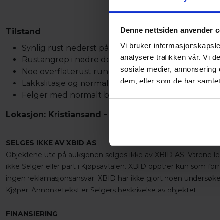
Denne nettsiden anvender c
Tilstand
Vi bruker informasjonskapsler
Synlig rust nederst på bakre hjulbuer, spesielt bak
analysere trafikken vår. Vi 
Rustangrep i nedre del av karosseri / terskelområ
sosiale medier, annonsering 
Noe overflaterust rundt hjulbuer
dem, eller som de har samlet
Lakkslitasje og normale bruksmerker
Felger med normalt brukspreg
Lokasjon: Kristiansand - Agder
SELGES IKKE AV XBID AS
Objektene ute på auksjonen selges ikke av XBID AS. Varene leg
ikke Selger eller part i Kjøpsavtalen. XBID opptrer kun som for
ingen reklamasjonsansvar. XBID har ikke gjort noen undersøkel
Kjøper. Annonsetekst er Selgers beskrivelse av objektet.
FINANSIERING