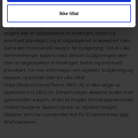
finansiering? Send oss en henvendelse på
auksjon@xbid.no
Ikke tillat
GENERELLE VILKÅR
Salgsobjektet selges som den er. Dette forutsetter fra
selgers side at salgsobjektet er besiktiget, testet og
eventuelt prøvekjørt, og at salgsobjektet er akseptert i den
stand den forevises på lokasjon før budgivning. Det er i alle
sammenhenger kjøpers risiko dersom budgivningen skjer
uten at salgsobjektet er besiktiget, testet og eventuelt
prøvekjørt. For mer informasjon om objektet, budgivning og
lokasjon, ta kontakt eller les våre vilkår
https://xbid.no/Home/Terms. XBID AS er ikke selger av
objektene hos XBID.no. Dersom selger aksepter budet etter
gjennomført auksjon, vil det bli inngått formell kjøpekontrakt
mellom budgiver (kjøper) og eier av objektet (selger).
Objekter som har overskredet frist for EU-kontroll kan
ikke
lånefinansieres.