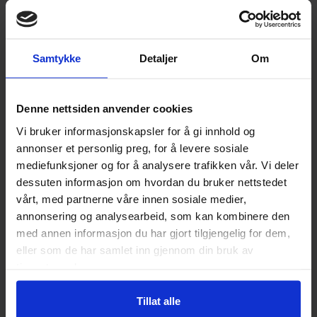
God plass i førerhus
Varsellampe i display ("Check anti pollution
system") vises i bildet – ta høyde for dette
Samtykke
Detaljer
Om
Lokasjon: Kristiansand - Agder
SELGES IKKE AV XBID AS
Denne nettsiden anvender cookies
Objektene ute på auksjonen selges ikke av XBID AS. Varene
Vi bruker informasjonskapsler for å gi innhold og
legges ut for salg av både private og næringsdrivende. Xbid
annonser et personlig preg, for å levere sosiale
er ikke Selger eller part i Kjøpsavtalen. XBID opptrer kun
mediefunksjoner og for å analysere trafikken vår. Vi deler
som formidler. XBID er ikke solidarisk ansvarlig med Selger
dessuten informasjon om hvordan du bruker nettstedet
og har ingen reklamasjonsansvar. XBID har ikke gjort noen
vårt, med partnerne våre innen sosiale medier,
undersøkelser ved objektet. Eventuell omregistreringsavgift
annonsering og analysearbeid, som kan kombinere den
betales av Kjøper. Annonsetekst er Selgers beskrivelse av
med annen informasjon du har gjort tilgjengelig for dem,
objektet.
eller som de har samlet inn gjennom din bruk av
tjenestene deres.
FINANSIERING
Vi tilbyr gunstig finansiering fra 0-10 år gjennom vår
Tillat alle
finansieringspartner Brage Finans. Ønsker du tilbud på