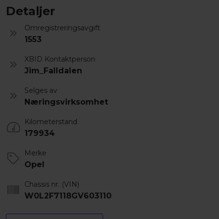
Detaljer
Omregistreringsavgift
1553
XBID Kontaktperson
Jim_Falldalen
Selges av
Næringsvirksomhet
Kilometerstand
179934
Merke
Opel
Chassis nr. (VIN)
W0L2F7118GV603110