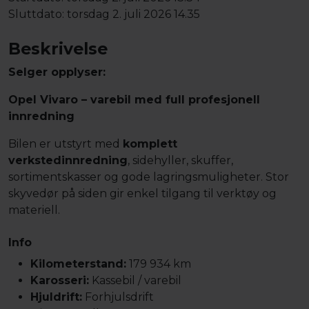
Sluttdato:
torsdag 2. juli 2026 14.35
Beskrivelse
Selger opplyser:
Opel Vivaro – varebil med full profesjonell
innredning
Bilen er utstyrt med
komplett
verkstedinnredning
, sidehyller, skuffer,
sortimentskasser og gode lagringsmuligheter. Stor
skyvedør på siden gir enkel tilgang til verktøy og
materiell.
Info
Kilometerstand:
179 934 km
Karosseri:
Kassebil / varebil
Hjuldrift:
Forhjulsdrift