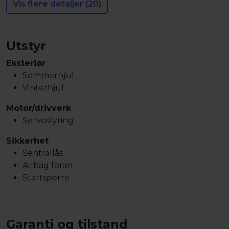
Vis flere detaljer (20)
Utstyr
Eksteriør
Sommerhjul
Vinterhjul
Motor/drivverk
Servostyring
Sikkerhet
Sentrallås
Airbag foran
Startsperre
Garanti og tilstand