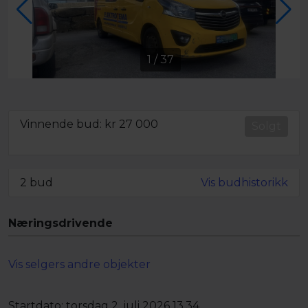
1
/
37
Vinnende bud: kr
27 000
Solgt
Minstepris oppnådd
2 bud
Vis budhistorikk
Næringsdrivende
Vis selgers andre objekter
Startdato:
torsdag 2. juli 2026 13.34