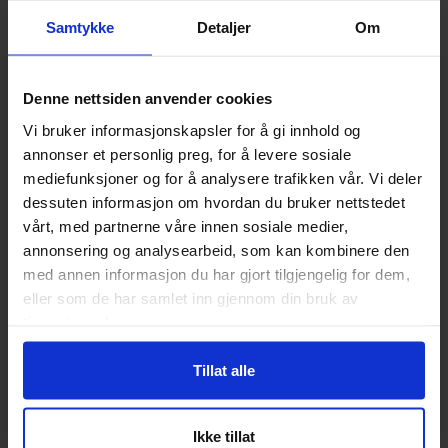
Samtykke
Detaljer
Om
SELGES IKKE AV XBID AS
Objektene ute på auksjonen selges ikke av XBID AS. Varene
Denne nettsiden anvender cookies
legges ut for salg av både private og næringsdrivende. Xbid
Vi bruker informasjonskapsler for å gi innhold og
er ikke Selger eller part i Kjøpsavtalen. XBID opptrer kun
annonser et personlig preg, for å levere sosiale
som formidler. XBID er ikke solidarisk ansvarlig med Selger
mediefunksjoner og for å analysere trafikken vår. Vi deler
og har ingen reklamasjonsansvar. XBID har ikke gjort noen
dessuten informasjon om hvordan du bruker nettstedet
undersøkelser ved objektet. Eventuell omregistreringsavgift
vårt, med partnerne våre innen sosiale medier,
betales av Kjøper. Annonsetekst er Selgers beskrivelse av
annonsering og analysearbeid, som kan kombinere den
objektet.
med annen informasjon du har gjort tilgjengelig for dem,
eller som de har samlet inn gjennom din bruk av
FINANSIERING
tjenestene deres.
Vi tilbyr gunstig finansiering fra 0-10 år gjennom vår
finansieringspartner Brage Finans. Ønsker du tilbud på
Tillat alle
finansiering? Send oss en henvendelse på
auksjon@xbid.no
GENERELLE VILKÅR
Ikke tillat