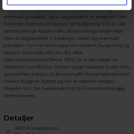
Salgsobjektet selges som den er. Dette forutsetter fra
selgers side at salgsobjektet er besiktiget, testet og
eventuelt prøvekjørt, og at salgsobjektet er akseptert i den
stand den forevises på lokasjon før budgivning. Det er i alle
sammenhenger kjøpers risiko dersom budgivningen skjer
uten at salgsobjektet er besiktiget, testet og eventuelt
prøvekjørt. For mer informasjon om objektet, budgivning og
lokasjon, ta kontakt eller les våre vilkår
https://xbid.no/Home/Terms. XBID AS er ikke selger av
objektene hos XBID.no. Dersom selger aksepter budet etter
gjennomført auksjon, vil det bli inngått formell kjøpekontrakt
mellom budgiver (kjøper) og eier av objektet (selger).
Objekter som har overskredet frist for EU-kontroll kan
ikke
lånefinansieres.
Detaljer
XBID Kontaktperson