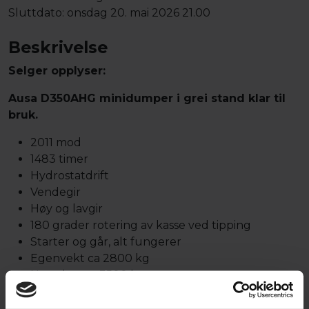
Sluttdato:
onsdag 20. mai 2026 21.00
Beskrivelse
Selger opplyser:
Ausa D350AHG minidumper i grei stand klar til
bruk.
2011 mod
1483 timer
Hydrostatdrift
Vendegir
Høy og lavgir
180 grader rotering av kasse ved tipping
Starter og går, alt fungerer
Egenvekt ca 2800 kg
Nyttelast ca 3500 kg
Lokasjon: Kristiansand