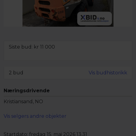
Siste bud: kr
11 000
Minstepris ikke oppnådd,
men objektet kan fortsatt bli solgt
2 bud
Vis budhistorikk
Næringsdrivende
Kristiansand, NO
Vis selgers andre objekter
Startdato:
fredag 15. mai 2026 13.31