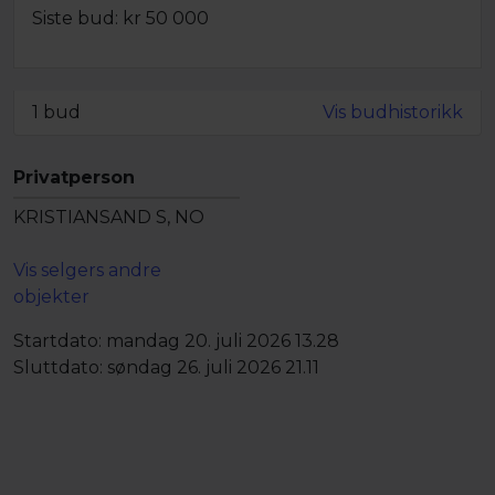
Siste bud: kr
50 000
Minstepris ikke oppnådd,
men objektet kan fortsatt bli solgt
1 bud
Vis budhistorikk
Privatperson
KRISTIANSAND S, NO
Vis selgers andre
objekter
Startdato:
mandag 20. juli 2026 13.28
Sluttdato:
søndag 26. juli 2026 21.11