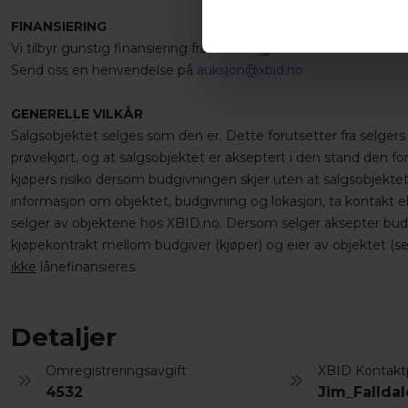
FINANSIERING
Vi tilbyr gunstig finansiering fra 0-10 år gjennom vår finansier
Send oss en henvendelse på
auksjon@xbid.no
GENERELLE VILKÅR
Salgsobjektet selges som den er. Dette forutsetter fra selgers 
prøvekjørt, og at salgsobjektet er akseptert i den stand den f
kjøpers risiko dersom budgivningen skjer uten at salgsobjektet
informasjon om objektet, budgivning og lokasjon, ta kontakt el
selger av objektene hos XBID.no. Dersom selger aksepter budet
kjøpekontrakt mellom budgiver (kjøper) og eier av objektet (sel
ikke
lånefinansieres.
Detaljer
Omregistreringsavgift
XBID Kontakt
4532
Jim_Fallda