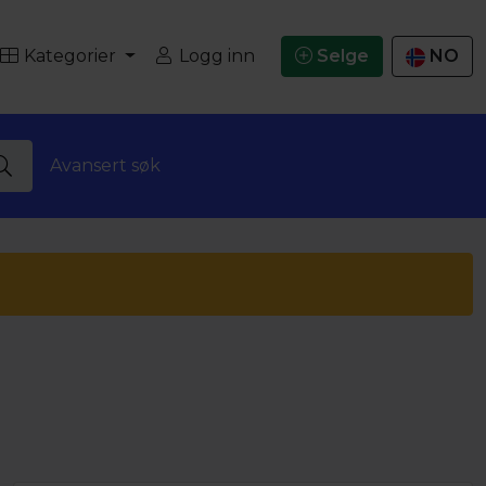
Kategorier
Logg inn
Selge
NO
Avansert søk