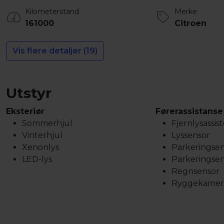
Kilometerstand
Merke
161000
Citroen
Vis flere detaljer (19)
Utstyr
Eksteriør
Førerassistanse
Sommerhjul
Fjernlysassis
Vinterhjul
Lyssensor
Xenonlys
Parkeringsen
LED-lys
Parkeringsen
Regnsensor
Ryggekamer