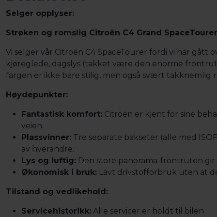
Selger opplyser:
Strøken og romslig Citroën C4 Grand SpaceTourer 
Vi selger vår Citroën C4 SpaceTourer fordi vi har gått ov
kjøreglede, dagslys (takket være den enorme frontrut
fargen er ikke bare stilig, men også svært takknemlig n
Høydepunkter:
Fantastisk komfort:
Citroën er kjent for sine beh
veien.
Plassvinner:
Tre separate bakseter (alle med ISOF
av hverandre.
Lys og luftig:
Den store panorama-frontruten gir 
Økonomisk i bruk:
Lavt drivstofforbruk uten at d
Tilstand og vedlikehold:
Servicehistorikk:
Alle servicer er holdt til bilen