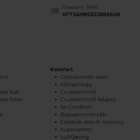
Chassis nr. (VIN)
VF73AHNSRJJ886608
Komfort
tent
Oppvarmede seter
Klimaanlegg
sor bak
Cruisekontroll
sor foran
Cruisekontroll Adaptiv
Air Condition
a
Bagasjeromstrekk
Elektrisk sete m. memory
Kupevarmer
Luftfjæring