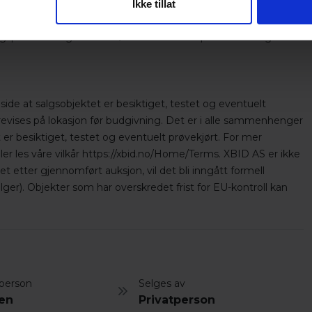
Ikke tillat
ingspartner Brage Finans. Ønsker du tilbud på finansiering?
side at salgsobjektet er besiktiget, testet og eventuelt
orevises på lokasjon før budgivning. Det er i alle sammenhenger
 er besiktiget, testet og eventuelt prøvekjørt. For mer
ler les våre vilkår https://xbid.no/Home/Terms. XBID AS er ikke
 etter gjennomført auksjon, vil det bli inngått formell
ger). Objekter som har overskredet frist for EU-kontroll kan
person
Selges av
len
Privatperson