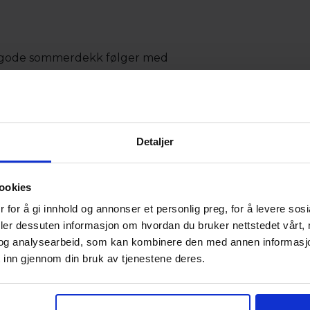
g gode sommerdekk følger med
Detaljer
ookies
 for å gi innhold og annonser et personlig preg, for å levere sos
deler dessuten informasjon om hvordan du bruker nettstedet vårt,
og analysearbeid, som kan kombinere den med annen informasjon d
ges ut for salg av både private og næringsdrivende. Xbid er
 inn gjennom din bruk av tjenestene deres.
midler. XBID er ikke solidarisk ansvarlig med Selger og har
ser ved objektet. Eventuell omregistreringsavgift betales av