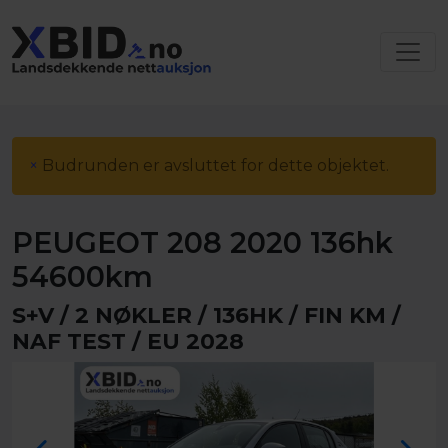
×
Budrunden er avsluttet for dette objektet.
PEUGEOT 208 2020 136hk
54600km
S+V / 2 NØKLER / 136HK / FIN KM /
NAF TEST / EU 2028