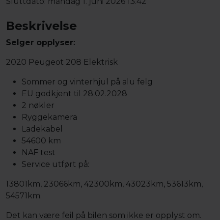
Sluttdato:
mandag 1. juni 2026 13.42
Beskrivelse
Selger opplyser:
2020 Peugeot 208 Elektrisk
Sommer og vinterhjul på alu felg
EU godkjent til 28.02.2028
2 nøkler
Ryggekamera
Ladekabel
54600 km
NAF test
Service utført på:
13801km, 23066km, 42300km, 43023km, 53613km,
54571km.
Det kan være feil på bilen som ikke er opplyst om.