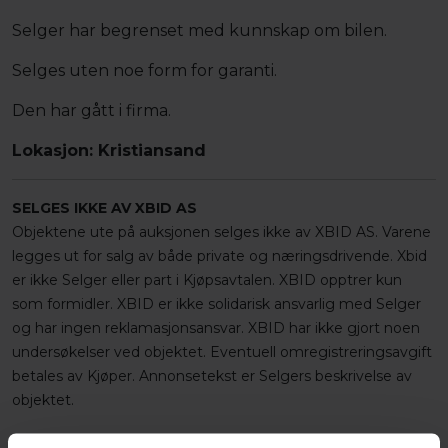
Selger har begrenset med kunnskap om bilen.
Selges uten noe form for garanti.
Den har gått i firma.
Lokasjon: Kristiansand
SELGES IKKE AV XBID AS
Objektene ute på auksjonen selges ikke av XBID AS. Varene
legges ut for salg av både private og næringsdrivende. Xbid
er ikke Selger eller part i Kjøpsavtalen. XBID opptrer kun
som formidler. XBID er ikke solidarisk ansvarlig med Selger
og har ingen reklamasjonsansvar. XBID har ikke gjort noen
undersøkelser ved objektet. Eventuell omregistreringsavgift
betales av Kjøper. Annonsetekst er Selgers beskrivelse av
objektet.
FINANSIERING