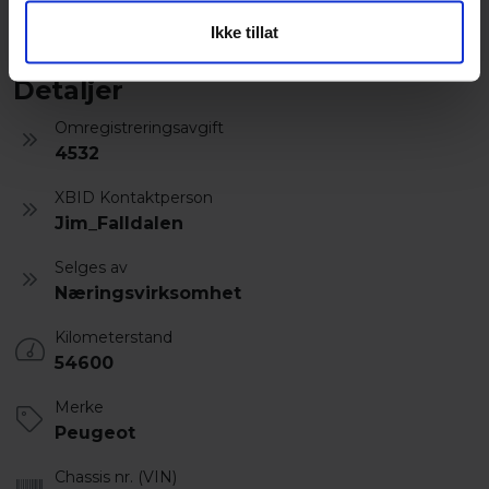
lånefinansieres.
Ikke tillat
Detaljer
Omregistreringsavgift
4532
XBID Kontaktperson
Jim_Falldalen
Selges av
Næringsvirksomhet
Kilometerstand
54600
Merke
Peugeot
Chassis nr. (VIN)