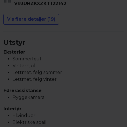
VR3UHZKXZKT122142
Vis flere detaljer (19)
Utstyr
Eksteriør
Sommerhjul
Vinterhjul
Lettmet. felg sommer
Lettmet. felg vinter
Førerassistanse
Ryggekamera
Interiør
El.vinduer
Elektriske speil