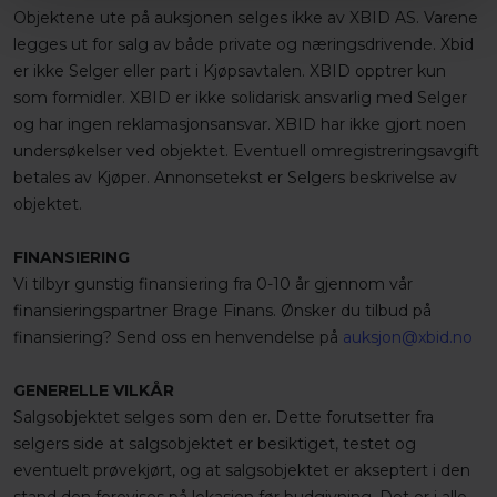
Objektene ute på auksjonen selges ikke av XBID AS. Varene
legges ut for salg av både private og næringsdrivende. Xbid
er ikke Selger eller part i Kjøpsavtalen. XBID opptrer kun
som formidler. XBID er ikke solidarisk ansvarlig med Selger
og har ingen reklamasjonsansvar. XBID har ikke gjort noen
undersøkelser ved objektet. Eventuell omregistreringsavgift
betales av Kjøper. Annonsetekst er Selgers beskrivelse av
objektet.
FINANSIERING
Vi tilbyr gunstig finansiering fra 0-10 år gjennom vår
finansieringspartner Brage Finans. Ønsker du tilbud på
finansiering? Send oss en henvendelse på
auksjon@xbid.no
GENERELLE VILKÅR
Salgsobjektet selges som den er. Dette forutsetter fra
selgers side at salgsobjektet er besiktiget, testet og
eventuelt prøvekjørt, og at salgsobjektet er akseptert i den