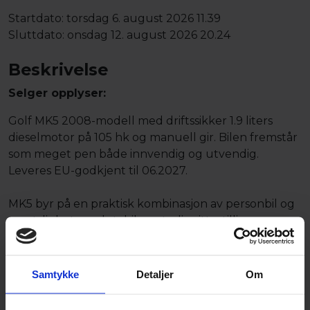
Startdato:
torsdag 6. august 2026 11.39
Sluttdato:
onsdag 12. august 2026 20.24
Beskrivelse
Selger opplyser:
Golf MK5 2008-modell med driftssikker 1.9 liters
dieselmotor på 105 hk og manuell gir. Bilen fremstår
som meget pen både innvendig og utvendig.
Leveres EU-godkjent til 06.2027.
MK5 byr på en praktisk kombinasjon av personbil og
sportslighet, med stabil og stødig sittestilling som
holder seg godt på veien. Den er kjent for
pålitelighet, lave driftskostnader og solid tysk
kvalitet.
Samtykke
Detaljer
Om
En velholdt og økonomisk Golf MK5 som er klar for