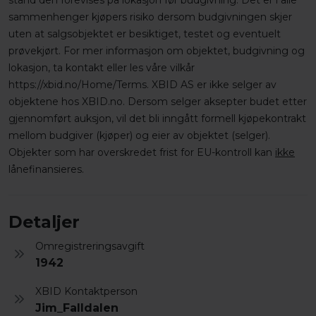
stand den forevises på lokasjon før budgivning. Det er i alle
sammenhenger kjøpers risiko dersom budgivningen skjer
uten at salgsobjektet er besiktiget, testet og eventuelt
prøvekjørt. For mer informasjon om objektet, budgivning og
lokasjon, ta kontakt eller les våre vilkår
https://xbid.no/Home/Terms. XBID AS er ikke selger av
objektene hos XBID.no. Dersom selger aksepter budet etter
gjennomført auksjon, vil det bli inngått formell kjøpekontrakt
mellom budgiver (kjøper) og eier av objektet (selger).
Objekter som har overskredet frist for EU-kontroll kan
ikke
lånefinansieres.
Detaljer
Omregistreringsavgift
1942
XBID Kontaktperson
Jim_Falldalen