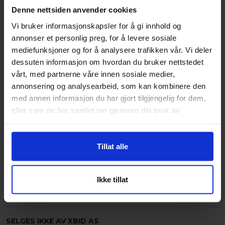
nye eiere. Perfekt bil til både hverdags og fritid, og et
Denne nettsiden anvender cookies
trygt valg for deg som ønsker en bil med lave
Vi bruker informasjonskapsler for å gi innhold og
eierkostnader.
annonser et personlig preg, for å levere sosiale
mediefunksjoner og for å analysere trafikken vår. Vi deler
dessuten informasjon om hvordan du bruker nettstedet
PÅKOSTET I 2025:
vårt, med partnerne våre innen sosiale medier,
•
Nye kanaler
annonsering og analysearbeid, som kan kombinere den
•
Travers bak
med annen informasjon du har gjort tilgjengelig for dem,
•
Bremseklosser Foran+Bak
eller som de har samlet inn gjennom din bruk av
•
Bremseskiver Foran+Bak
tjenestene deres.
•
Olje service
•
Hjulager
Tillat alle
Bilen selges uten noen form for garanti eller
reklamasjon grunnet alder og km.
Ikke tillat
Lokasjon: Arendal
SELGES IKKE AV XBID AS