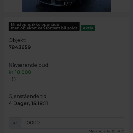
1
/
21
Minstepris ikke oppnådd,
men objektet kan fortsatt bli solgt
Aktiv
Objekt:
7843659
Nåværende bud:
kr
10 000
(
)
Gjenstående tid:
4 Dager, 15:18:11
kr
Minimum
kr
10 000