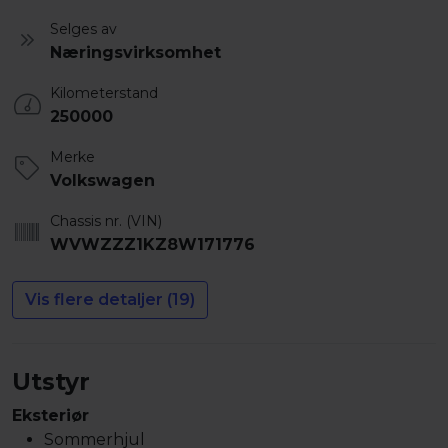
Selges av
Næringsvirksomhet
Kilometerstand
250000
Merke
Volkswagen
Chassis nr. (VIN)
WVWZZZ1KZ8W171776
Vis flere detaljer (19)
Utstyr
Eksteriør
Sommerhjul