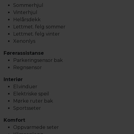
Sommerhjul
Vinterhjul
Helårsdekk
Lettmet. felg sommer
Lettmet. felg vinter
Xenonlys
Førerassistanse
Parkeringsensor bak
Regnsensor
Interiør
El.vinduer
Elektriske speil
Mørke ruter bak
Sportsseter
Komfort
Oppvarmede seter