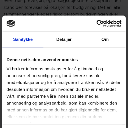
eventuelt prøvekjørt, og at salgsobjektet er akseptert i den
stand den forevises på lokasjon før budgivning. Det er i alle
sammenhenger kjøpers risiko dersom budgivningen skjer
uten at salgsobjektet er besiktiget, testet og eventuelt
prøvekjørt. For mer informasjon om objektet, budgivning og
lokasjon, ta kontakt eller les våre vilkår
Samtykke
Detaljer
Om
https://xbid.no/Home/Terms. XBID AS er ikke selger av
objektene hos XBID.no. Dersom selger aksepter budet etter
gjennomført auksjon, vil det bli inngått formell kjøpekontrakt
Denne nettsiden anvender cookies
mellom budgiver (kjøper) og eier av objektet (selger).
Vi bruker informasjonskapsler for å gi innhold og
Objekter som har overskredet frist for EU-kontroll kan
ikke
annonser et personlig preg, for å levere sosiale
lånefinansieres.
mediefunksjoner og for å analysere trafikken vår. Vi deler
dessuten informasjon om hvordan du bruker nettstedet
Detaljer
vårt, med partnerne våre innen sosiale medier,
annonsering og analysearbeid, som kan kombinere den
Omregistreringsavgift
med annen informasjon du har gjort tilgjengelig for dem,
1942
eller som de har samlet inn gjennom din bruk av
tjenestene deres.
XBID Kontaktperson