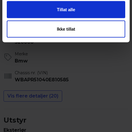
Jim_Falldalen
Tillat alle
Selges av
Privatperson
Ikke tillat
Kilometerstand
320000
Merke
Bmw
Chassis nr. (VIN)
WBAPR51040E810585
Vis flere detaljer (20)
Utstyr
Eksteriør