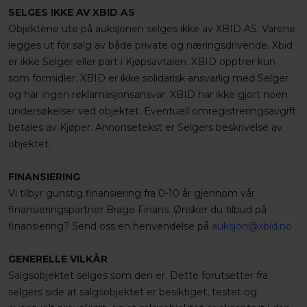
SELGES IKKE AV XBID AS
Objektene ute på auksjonen selges ikke av XBID AS. Varene
legges ut for salg av både private og næringsdrivende. Xbid
er ikke Selger eller part i Kjøpsavtalen. XBID opptrer kun
som formidler. XBID er ikke solidarisk ansvarlig med Selger
og har ingen reklamasjonsansvar. XBID har ikke gjort noen
undersøkelser ved objektet. Eventuell omregistreringsavgift
betales av Kjøper. Annonsetekst er Selgers beskrivelse av
objektet.
FINANSIERING
Vi tilbyr gunstig finansiering fra 0-10 år gjennom vår
finansieringspartner Brage Finans. Ønsker du tilbud på
finansiering? Send oss en henvendelse på
auksjon@xbid.no
GENERELLE VILKÅR
Salgsobjektet selges som den er. Dette forutsetter fra
selgers side at salgsobjektet er besiktiget, testet og