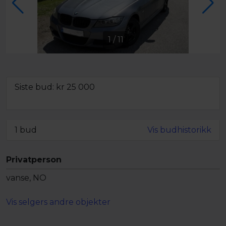
1
/
11
Siste bud: kr
25 000
Minstepris ikke oppnådd,
men objektet kan fortsatt bli solgt
1 bud
Vis budhistorikk
Privatperson
vanse, NO
Vis selgers andre objekter