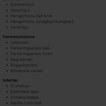
Sommerhjul
Vinterhjul
Hengerfeste, fast krok
Hengerfeste, avtagbart/svingbart
Xenonlys
Førerassistanse
Lyssensor
Parkeringsensor bak
Parkeringsensor foran
Regnsensor
Ryggekamera
Blindsone-varsler
Interiør
El.vinduer
Elektriske speil
Soltak/glasstak
Mørke ruter bak