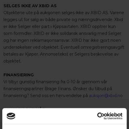
SELGES IKKE AV XBID AS
Objektene ute på auksjonen selges ikke av XBID AS. Varene
legges ut for salg av både private og næringsdrivende. Xbid
er ikke Selger eller part i Kjøpsavtalen. XBID opptrer kun
som formidler. XBID er ikke solidarisk ansvarlig med Selger
og har ingen reklamasjonsansvar. XBID har ikke gjort noen
undersøkelser ved objektet. Eventuell omregistreringsavgift
betales av Kjøper. Annonsetekst er Selgers beskrivelse av
objektet.
FINANSIERING
Vi tilbyr gunstig finansiering fra 0-10 år gjennom vår
finansieringspartner Brage Finans. Ønsker du tilbud på
finansiering? Send oss en henvendelse på
auksjon@xbid.no
GENERELLE VILKÅR
Salgsobjektet selges som den er. Dette forutsetter fra
selgers side at salgsobjektet er besiktiget, testet og