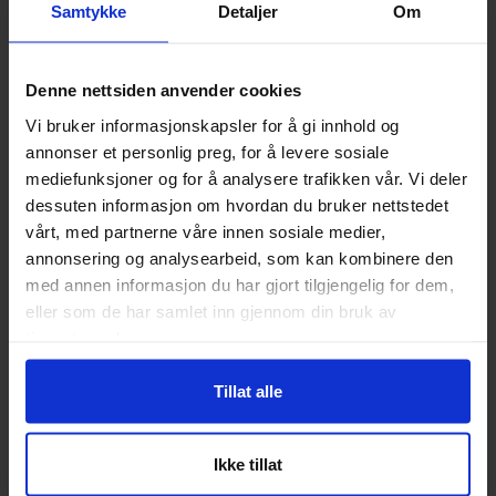
eventuelt prøvekjørt, og at salgsobjektet er akseptert i den
Samtykke
Detaljer
Om
stand den forevises på lokasjon før budgivning. Det er i alle
sammenhenger kjøpers risiko dersom budgivningen skjer
uten at salgsobjektet er besiktiget, testet og eventuelt
Denne nettsiden anvender cookies
prøvekjørt. For mer informasjon om objektet, budgivning og
Vi bruker informasjonskapsler for å gi innhold og
lokasjon, ta kontakt eller les våre vilkår
annonser et personlig preg, for å levere sosiale
https://xbid.no/Home/Terms. XBID AS er ikke selger av
mediefunksjoner og for å analysere trafikken vår. Vi deler
objektene hos XBID.no. Dersom selger aksepter budet etter
dessuten informasjon om hvordan du bruker nettstedet
gjennomført auksjon, vil det bli inngått formell kjøpekontrakt
vårt, med partnerne våre innen sosiale medier,
mellom budgiver (kjøper) og eier av objektet (selger).
annonsering og analysearbeid, som kan kombinere den
Objekter som har overskredet frist for EU-kontroll kan
ikke
med annen informasjon du har gjort tilgjengelig for dem,
lånefinansieres.
eller som de har samlet inn gjennom din bruk av
tjenestene deres.
Detaljer
Tillat alle
Omregistreringsavgift
1942
Ikke tillat
XBID Kontaktperson