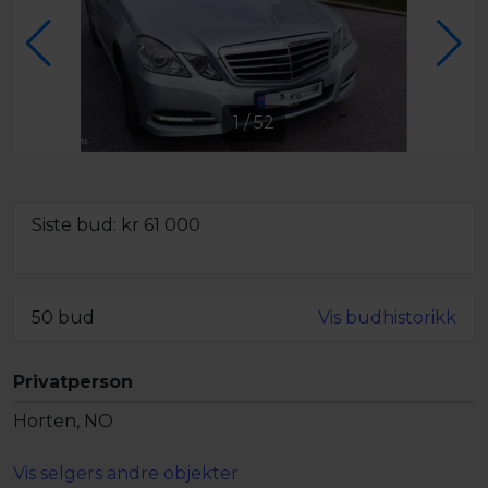
1
/
52
Siste bud: kr
61 000
Minstepris ikke oppnådd,
men objektet kan fortsatt bli solgt
50 bud
Vis budhistorikk
Privatperson
Horten, NO
Vis selgers andre objekter