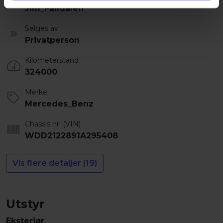
Jim_Falldalen
Selges av
Privatperson
Kilometerstand
324000
Merke
Mercedes_Benz
Chassis nr. (VIN)
WDD2122891A295408
Vis flere detaljer (19)
Utstyr
Eksteriør