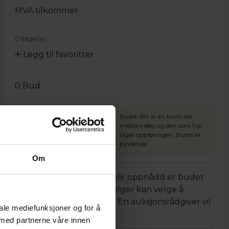
MVA tilkommer
0 følger(e)
Legg til favoritter
0
Bud
XBID.no vil by trinnvis for deg
Budet ditt er en kontrakt
opp til høyeste bud. Høyeste
mellom deg og den som har
bud er holdt hemmelig for
laget oppføringen. Budet er
andre brukere.
bindende.
Om
Dersom minstepris ikke blir oppnådd er budet
ditt fortsatt bindende. Selger kan velge å
akseptere et lavere bud. En auksjonsrådgiver vil
iale mediefunksjoner og for å
da ta kontakt.
 med partnerne våre innen