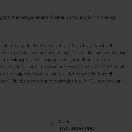
ingspartner Brage Finans. Ønsker du tilbud på finansiering?
side at salgsobjektet er besiktiget, testet og eventuelt
orevises på lokasjon før budgivning. Det er i alle sammenhenger
 er besiktiget, testet og eventuelt prøvekjørt. For mer
ler les våre vilkår https://xbid.no/Home/Terms. XBID AS er ikke
 etter gjennomført auksjon, vil det bli inngått formell
ger). Objekter som har overskredet frist for EU-kontroll kan
Modell
T40.180SLPRC