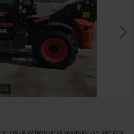
/
10
 en robust og høytytende teleskoptruck i den øvre