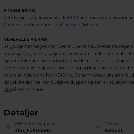
FINANSIERING
Vi tilbyr gunstig finansiering fra 0-10 år gjennom vår finansier
Send oss en henvendelse på
auksjon@xbid.no
GENERELLE VILKÅR
Salgsobjektet selges som den er. Dette forutsetter fra selgers 
prøvekjørt, og at salgsobjektet er akseptert i den stand den f
kjøpers risiko dersom budgivningen skjer uten at salgsobjektet
informasjon om objektet, budgivning og lokasjon, ta kontakt el
selger av objektene hos XBID.no. Dersom selger aksepter budet
kjøpekontrakt mellom budgiver (kjøper) og eier av objektet (sel
ikke
lånefinansieres.
Detaljer
XBID Kontaktperson
Merke
Jim_Falldalen
Bobcat