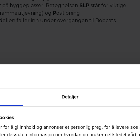
der på byggeplasser. Betegnelsen
SLP
står for viktige
 (rammeutjevning) og
P
ositioning
ellen faller inn under overgangen til Bobcats
ter
Detaljer
yr)
age IV dieselmotor
ering og maks hastighet på 30 km/t
ookies
 for å gi innhold og annonser et personlig preg, for å levere sos
deler dessuten informasjon om hvordan du bruker nettstedet vårt,