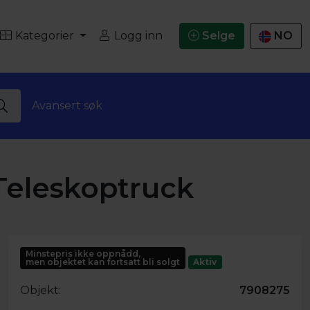
Kategorier
Logg inn
Selge
NO
Avansert søk
Teleskoptruck
Minstepris ikke oppnådd,
men objektet kan fortsatt bli solgt
Aktiv
Objekt:
7908275