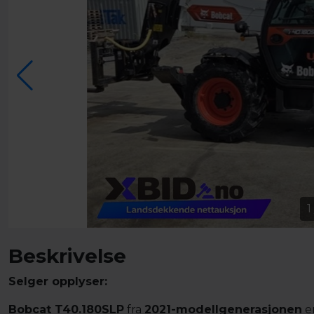
1
Beskrivelse
Selger opplyser:
Bobcat T40.180SLP
fra
2021-modellgenerasjonen
er