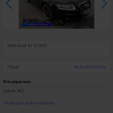
1
/
13
Siste bud: kr
10 000
Minstepris ikke oppnådd,
men objektet kan fortsatt bli solgt
1 bud
Vis budhistorikk
Privatperson
Gjøvik, NO
Vis selgers andre objekter