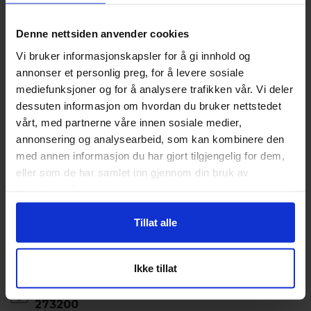
objektene hos XBID.no. Dersom selger aksepter budet etter
gjennomført auksjon, vil det bli inngått formell kjøpekontrakt
Denne nettsiden anvender cookies
mellom budgiver (kjøper) og eier av objektet (selger).
Vi bruker informasjonskapsler for å gi innhold og
Objekter som har overskredet frist for EU-kontroll kan
ikke
annonser et personlig preg, for å levere sosiale
lånefinansieres.
mediefunksjoner og for å analysere trafikken vår. Vi deler
dessuten informasjon om hvordan du bruker nettstedet
vårt, med partnerne våre innen sosiale medier,
Detaljer
annonsering og analysearbeid, som kan kombinere den
Omregistreringsavgift
med annen informasjon du har gjort tilgjengelig for dem,
1942
eller som de har samlet inn gjennom din bruk av
tjenestene deres.
XBID Kontaktperson
Jim_Falldalen
Tillat alle
Selges av
Privatperson
Ikke tillat
Kilometerstand
273200