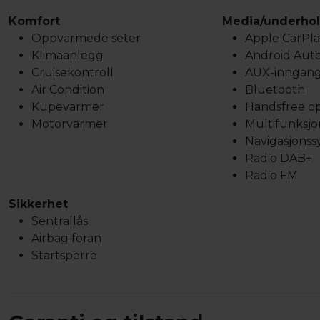
Komfort
Media/underho
Oppvarmede seter
Apple CarPla
Klimaanlegg
Android Aut
Cruisekontroll
AUX-inngan
Air Condition
Bluetooth
Kupevarmer
Handsfree o
Motorvarmer
Multifunksjo
Navigasjonss
Radio DAB+
Radio FM
Sikkerhet
Sentrallås
Airbag foran
Startsperre