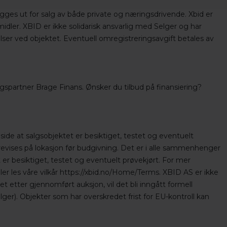
ges ut for salg av både private og næringsdrivende. Xbid er
midler. XBID er ikke solidarisk ansvarlig med Selger og har
ser ved objektet. Eventuell omregistreringsavgift betales av
ingspartner Brage Finans. Ønsker du tilbud på finansiering?
side at salgsobjektet er besiktiget, testet og eventuelt
orevises på lokasjon før budgivning. Det er i alle sammenhenger
 er besiktiget, testet og eventuelt prøvekjørt. For mer
ler les våre vilkår https://xbid.no/Home/Terms. XBID AS er ikke
 etter gjennomført auksjon, vil det bli inngått formell
ger). Objekter som har overskredet frist for EU-kontroll kan