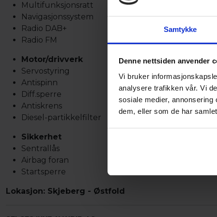
Multifunksjonsratt
Navigasjonssystem
Radio DAB+
Samtykke
Radio FM
Motor/drivverk
Denne nettsiden anvender c
Servostyring
Vi bruker informasjonskapsler
Antispinn
analysere trafikken vår. Vi 
Diff.sperre
sosiale medier, annonsering 
Antiskrens
dem, eller som de har samlet
Diesel-partikkelfilter
Sikkerhet
Sentrallås
Airbag foran
Startsperre
Lokasjon: Skjeberg - Østfold