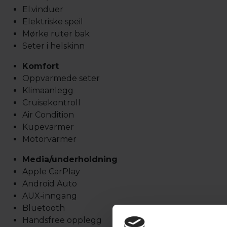
El.vinduer
Elektriske speil
Mørke ruter bak
Seter i helskinn
Komfort
Oppvarmede seter
Klimaanlegg
Cruisekontroll
Air Condition
Kupevarmer
Motorvarmer
Media/underholdning
Apple CarPlay
Android Auto
AUX-inngang
Bluetooth
Handsfree opplegg