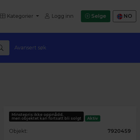
Kategorier
Logg inn
Selge
NO
Avansert søk
Minstepris ikke oppnådd,
men objektet kan fortsatt bli solgt
Aktiv
Objekt:
7920459