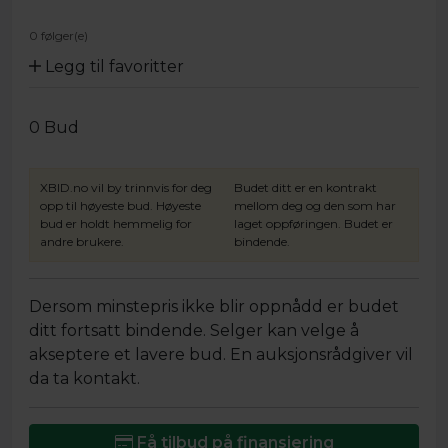
0 følger(e)
Legg til favoritter
0
Bud
XBID.no vil by trinnvis for deg
Budet ditt er en kontrakt
opp til høyeste bud. Høyeste
mellom deg og den som har
bud er holdt hemmelig for
laget oppføringen. Budet er
andre brukere.
bindende.
Dersom minstepris ikke blir oppnådd er budet
ditt fortsatt bindende. Selger kan velge å
akseptere et lavere bud. En auksjonsrådgiver vil
da ta kontakt.
Få tilbud på finansiering