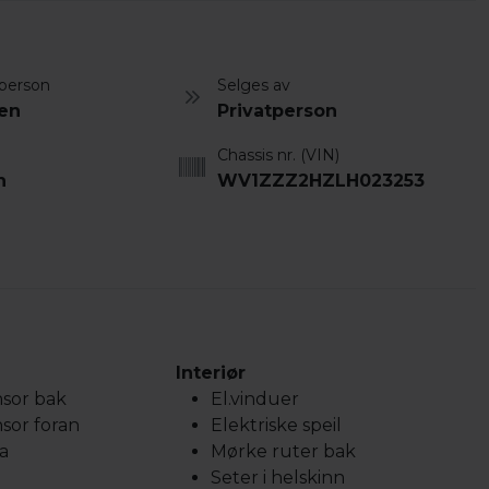
person
Selges av
len
Privatperson
Chassis nr. (VIN)
n
WV1ZZZ2HZLH023253
Interiør
sor bak
El.vinduer
sor foran
Elektriske speil
a
Mørke ruter bak
Seter i helskinn