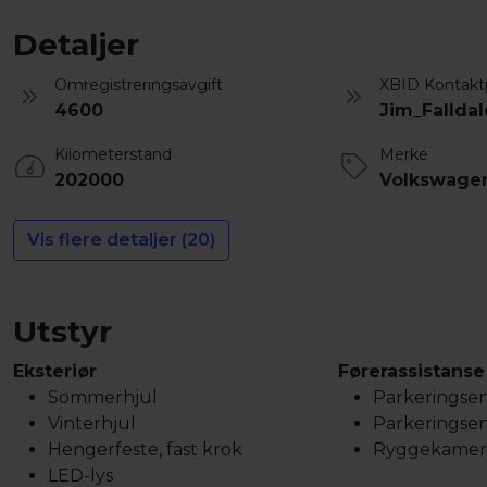
Detaljer
Omregistreringsavgift
XBID Kontakt
4600
Jim_Fallda
Kilometerstand
Merke
202000
Volkswage
Vis flere detaljer (20)
Utstyr
Eksteriør
Førerassistanse
Sommerhjul
Parkeringsen
Vinterhjul
Parkeringsen
Hengerfeste, fast krok
Ryggekamer
LED-lys