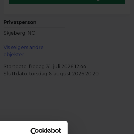
Privatperson
Skjeberg, NO
Vis selgers andre
objekter
Startdato:
fredag 31. juli 2026 12.44
Sluttdato:
torsdag 6. august 2026 20.20