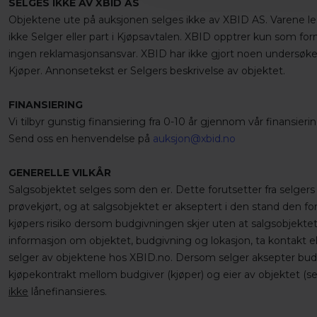
SELGES IKKE AV XBID AS
Objektene ute på auksjonen selges ikke av XBID AS. Varene leg
ikke Selger eller part i Kjøpsavtalen. XBID opptrer kun som for
ingen reklamasjonsansvar. XBID har ikke gjort noen undersøkel
Kjøper. Annonsetekst er Selgers beskrivelse av objektet.
FINANSIERING
Vi tilbyr gunstig finansiering fra 0-10 år gjennom vår finansier
Send oss en henvendelse på
auksjon@xbid.no
GENERELLE VILKÅR
Salgsobjektet selges som den er. Dette forutsetter fra selgers 
prøvekjørt, og at salgsobjektet er akseptert i den stand den f
kjøpers risiko dersom budgivningen skjer uten at salgsobjektet
informasjon om objektet, budgivning og lokasjon, ta kontakt el
selger av objektene hos XBID.no. Dersom selger aksepter budet
kjøpekontrakt mellom budgiver (kjøper) og eier av objektet (sel
ikke
lånefinansieres.