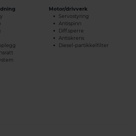
ldning
Motor/drivverk
y
Servostyring
o
Antispinn
g
Diff.sperre
Antiskrens
pplegg
Diesel-partikkelfilter
nsratt
ystem