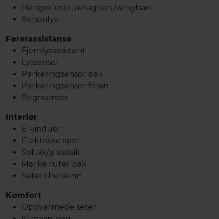
Hengerfeste, avtagbart/svingbart
Xenonlys
Førerassistanse
Fjernlysassistent
Lyssensor
Parkeringsensor bak
Parkeringsensor foran
Regnsensor
Interiør
El.vinduer
Elektriske speil
Soltak/glasstak
Mørke ruter bak
Seter i helskinn
Komfort
Oppvarmede seter
Klimaanlegg