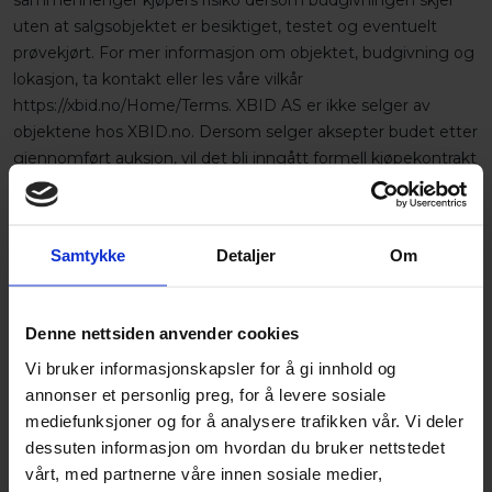
uten at salgsobjektet er besiktiget, testet og eventuelt
prøvekjørt. For mer informasjon om objektet, budgivning og
lokasjon, ta kontakt eller les våre vilkår
https://xbid.no/Home/Terms. XBID AS er ikke selger av
objektene hos XBID.no. Dersom selger aksepter budet etter
gjennomført auksjon, vil det bli inngått formell kjøpekontrakt
mellom budgiver (kjøper) og eier av objektet (selger).
Objekter som har overskredet frist for EU-kontroll kan
ikke
lånefinansieres.
Samtykke
Detaljer
Om
Detaljer
Denne nettsiden anvender cookies
Omregistreringsavgift
Vi bruker informasjonskapsler for å gi innhold og
2000
annonser et personlig preg, for å levere sosiale
mediefunksjoner og for å analysere trafikken vår. Vi deler
XBID Kontaktperson
dessuten informasjon om hvordan du bruker nettstedet
Jim_Falldalen
vårt, med partnerne våre innen sosiale medier,