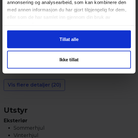
Selges av
annonsering og analysearbeid, som kan kombinere den
Privatperson
med annen informasjon du har gjort tilgjengelig for dem,
eller som de har samlet inn gjennom din bruk av
Kilometerstand
tjenestene deres.
222000
Tillat alle
Merke
Audi
Ikke tillat
Chassis nr. (VIN)
WAUZZZ4G5CN095412
Vis flere detaljer (20)
Utstyr
Eksteriør
Sommerhjul
Vinterhjul