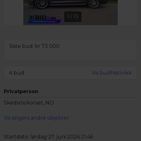
1
/
13
Siste bud: kr
73 000
Minstepris ikke oppnådd,
men objektet kan fortsatt bli solgt
4 bud
Vis budhistorikk
Privatperson
Skedsmokorset, NO
Vis selgers andre objekter
Startdato:
lørdag 27. juni 2026 21.46