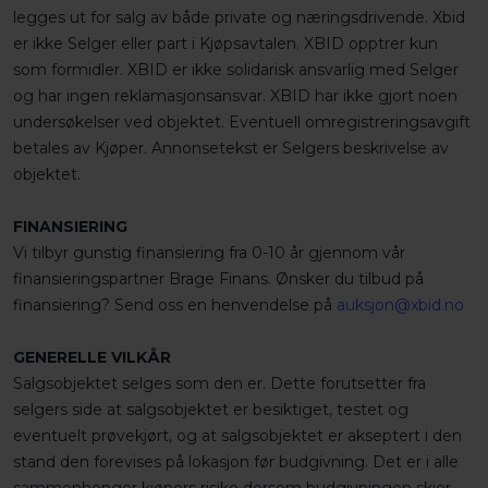
legges ut for salg av både private og næringsdrivende. Xbid
er ikke Selger eller part i Kjøpsavtalen. XBID opptrer kun
som formidler. XBID er ikke solidarisk ansvarlig med Selger
og har ingen reklamasjonsansvar. XBID har ikke gjort noen
undersøkelser ved objektet. Eventuell omregistreringsavgift
betales av Kjøper. Annonsetekst er Selgers beskrivelse av
objektet.
FINANSIERING
Vi tilbyr gunstig finansiering fra 0-10 år gjennom vår
finansieringspartner Brage Finans. Ønsker du tilbud på
finansiering? Send oss en henvendelse på
auksjon@xbid.no
GENERELLE VILKÅR
Salgsobjektet selges som den er. Dette forutsetter fra
selgers side at salgsobjektet er besiktiget, testet og
eventuelt prøvekjørt, og at salgsobjektet er akseptert i den
stand den forevises på lokasjon før budgivning. Det er i alle
sammenhenger kjøpers risiko dersom budgivningen skjer