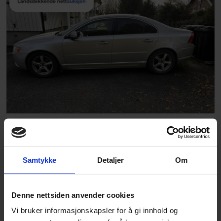
VOLVO S80 2011 mod 2.0 163hk
NÅVÆRENDE BUD
GJENVÆRENDE TID
Samtykke
Detaljer
Om
10 000
kr
Denne nettsiden anvender cookies
Vi bruker informasjonskapsler for å gi innhold og