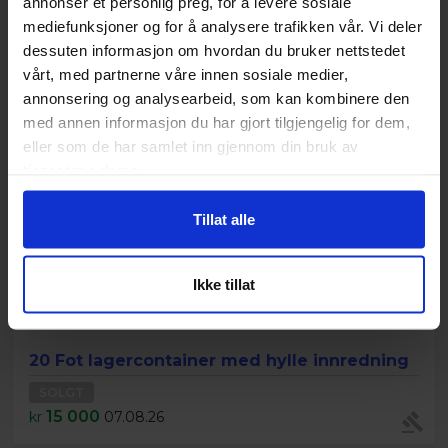
annonser et personlig preg, for å levere sosiale
Nylig solgt
mediefunksjoner og for å analysere trafikken vår. Vi deler
dessuten informasjon om hvordan du bruker nettstedet
vårt, med partnerne våre innen sosiale medier,
annonsering og analysearbeid, som kan kombinere den
med annen informasjon du har gjort tilgjengelig for dem,
eller som de har samlet inn gjennom din bruk av
tjenestene deres.
Tillat alle
Ikke tillat
20 Fot lagercontainer med hylle innredning
SOLGT
15 000
kr
07.08.26