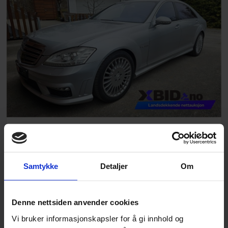
2006 Mercedes-Benz S-Klasse, S600 V12 Biturbo Premium Direktørbil, 224000km
NÅVÆRENDE BUD
GJENVÆRENDE TID
Samtykke
Detaljer
Om
47 000
kr
Denne nettsiden anvender cookies
Vi bruker informasjonskapsler for å gi innhold og