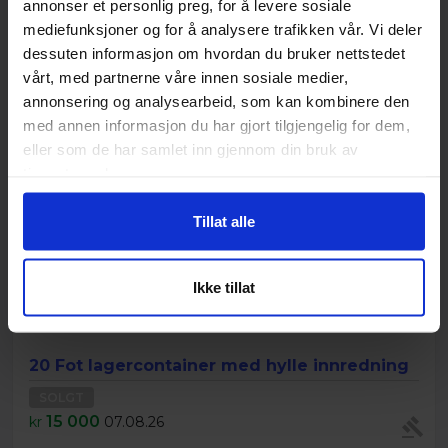
annonser et personlig preg, for å levere sosiale
Nylig solgt
mediefunksjoner og for å analysere trafikken vår. Vi deler
dessuten informasjon om hvordan du bruker nettstedet
vårt, med partnerne våre innen sosiale medier,
annonsering og analysearbeid, som kan kombinere den
med annen informasjon du har gjort tilgjengelig for dem,
eller som de har samlet inn gjennom din bruk av
tjenestene deres.
Tillat alle
Ikke tillat
20 Fot lagercontainer med hylle innredning
SOLGT
15 000
kr
07.08.26