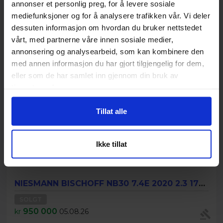
annonser et personlig preg, for å levere sosiale
Nylig solgt
mediefunksjoner og for å analysere trafikken vår. Vi deler
dessuten informasjon om hvordan du bruker nettstedet
vårt, med partnerne våre innen sosiale medier,
annonsering og analysearbeid, som kan kombinere den
med annen informasjon du har gjort tilgjengelig for dem,
eller som de har samlet inn gjennom din bruk av
tjenestene deres.
Tillat alle
Ikke tillat
NIESMANN BISCHOFF NB30 7.4E 2020 2.3 177hk
SOLGT
950 000
kr
05.08.26