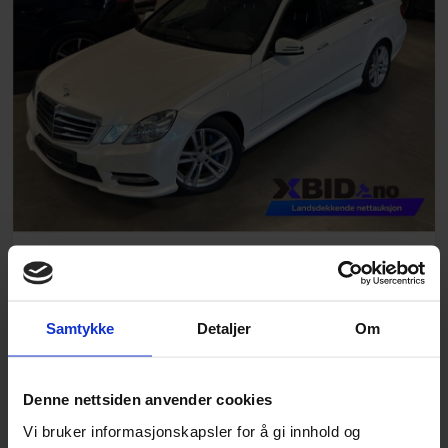
MERCEDES-BENZ E 300 CDI HYBRID 2012 2.1 204hk
NÅVÆRENDE BUD
GJENVÆRENDE TID
Samtykke
Detaljer
Om
67 000
kr
Denne nettsiden anvender cookies
Vi bruker informasjonskapsler for å gi innhold og