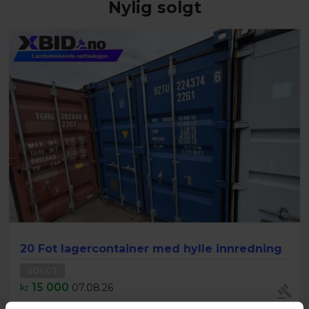
Nylig solgt
20 Fot lagercontainer med hylle innredning
SOLGT
15 000
kr
07.08.26