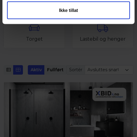
Landbruk
MC
Ikke tillat
Torget
Lastebil og henger
Aktiv
Fullført
Sortér