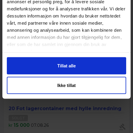
annonser et personlig preg, for å levere sosiale
Nylig solgt
mediefunksjoner og for å analysere trafikken vår. Vi deler
dessuten informasjon om hvordan du bruker nettstedet
vårt, med partnerne våre innen sosiale medier,
annonsering og analysearbeid, som kan kombinere den
med annen informasjon du har gjort tilgjengelig for dem,
eller som de har samlet inn gjennom din bruk av
tjenestene deres.
Tillat alle
Ikke tillat
20 Fot lagercontainer med hylle innredning
SOLGT
15 000
kr
07.08.26