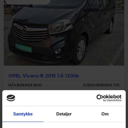
OPEL Vivaro-B 2015 1.6 120hk
NÅVÆRENDE BUD
GJENVÆRENDE TID
27 000
kr
Samtykke
Detaljer
Om