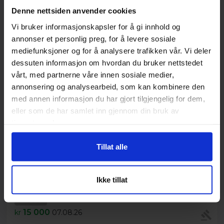
Nylig solgt
Denne nettsiden anvender cookies
Vi bruker informasjonskapsler for å gi innhold og
annonser et personlig preg, for å levere sosiale
mediefunksjoner og for å analysere trafikken vår. Vi deler
dessuten informasjon om hvordan du bruker nettstedet
vårt, med partnerne våre innen sosiale medier,
annonsering og analysearbeid, som kan kombinere den
med annen informasjon du har gjort tilgjengelig for dem,
eller som de har samlet inn gjennom din bruk av
tjenestene deres.
Tillat alle
Ikke tillat
20 Fot lagercontainer med hylle innredning
SOLGT
15 000
kr
07.08.26